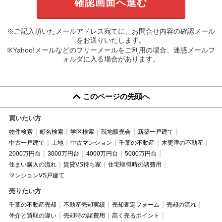
※ご記入頂いたメールアドレス宛てに、お問合せ内容の確認メール
をお送りいたします。
※Yahoo!メールなどのフリーメールをご利用の場合、迷惑メールフ
ォルダに入る場合があります。
このページの先頭へ
買いたい方
物件検索
町名検索
学区検索
現地販売会
新築一戸建て
中古一戸建て
土地
中古マンション
千葉の不動産
木更津の不動産
2000万円台
3000万円台
4000万円台
5000万円台
住まい購入の流れ
賃貸VS持ち家
住宅取得時の諸費用
マンションVS戸建て
売りたい方
千葉の不動産売却
不動産売却実績
売却査定フォーム
売却の流れ
仲介と買取の違い
売却時の諸費用
高く売るポイント