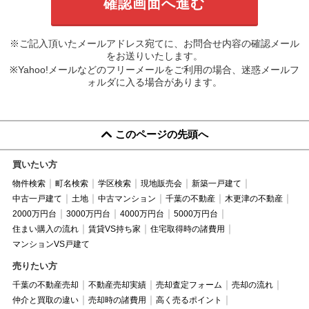
※ご記入頂いたメールアドレス宛てに、お問合せ内容の確認メール
をお送りいたします。
※Yahoo!メールなどのフリーメールをご利用の場合、迷惑メールフ
ォルダに入る場合があります。
このページの先頭へ
買いたい方
物件検索
町名検索
学区検索
現地販売会
新築一戸建て
中古一戸建て
土地
中古マンション
千葉の不動産
木更津の不動産
2000万円台
3000万円台
4000万円台
5000万円台
住まい購入の流れ
賃貸VS持ち家
住宅取得時の諸費用
マンションVS戸建て
売りたい方
千葉の不動産売却
不動産売却実績
売却査定フォーム
売却の流れ
仲介と買取の違い
売却時の諸費用
高く売るポイント