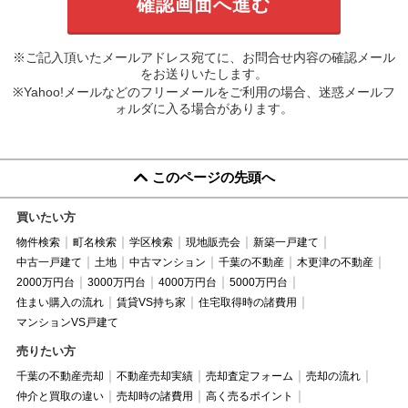
※ご記入頂いたメールアドレス宛てに、お問合せ内容の確認メール
をお送りいたします。
※Yahoo!メールなどのフリーメールをご利用の場合、迷惑メールフ
ォルダに入る場合があります。
このページの先頭へ
買いたい方
物件検索
町名検索
学区検索
現地販売会
新築一戸建て
中古一戸建て
土地
中古マンション
千葉の不動産
木更津の不動産
2000万円台
3000万円台
4000万円台
5000万円台
住まい購入の流れ
賃貸VS持ち家
住宅取得時の諸費用
マンションVS戸建て
売りたい方
千葉の不動産売却
不動産売却実績
売却査定フォーム
売却の流れ
仲介と買取の違い
売却時の諸費用
高く売るポイント