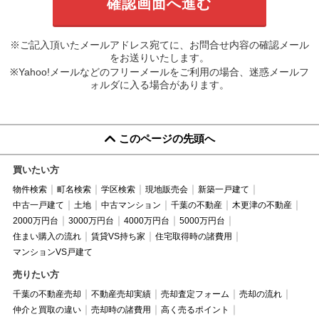
※ご記入頂いたメールアドレス宛てに、お問合せ内容の確認メール
をお送りいたします。
※Yahoo!メールなどのフリーメールをご利用の場合、迷惑メールフ
ォルダに入る場合があります。
このページの先頭へ
買いたい方
物件検索
町名検索
学区検索
現地販売会
新築一戸建て
中古一戸建て
土地
中古マンション
千葉の不動産
木更津の不動産
2000万円台
3000万円台
4000万円台
5000万円台
住まい購入の流れ
賃貸VS持ち家
住宅取得時の諸費用
マンションVS戸建て
売りたい方
千葉の不動産売却
不動産売却実績
売却査定フォーム
売却の流れ
仲介と買取の違い
売却時の諸費用
高く売るポイント