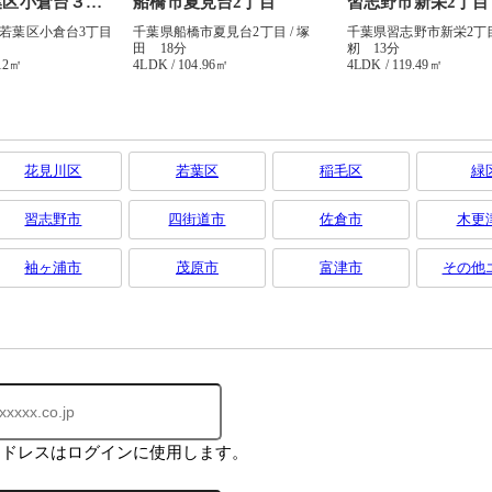
花見川区
若葉区
稲毛区
緑
習志野市
四街道市
佐倉市
木更
袖ヶ浦市
茂原市
富津市
その他
アドレスはログインに使用します。