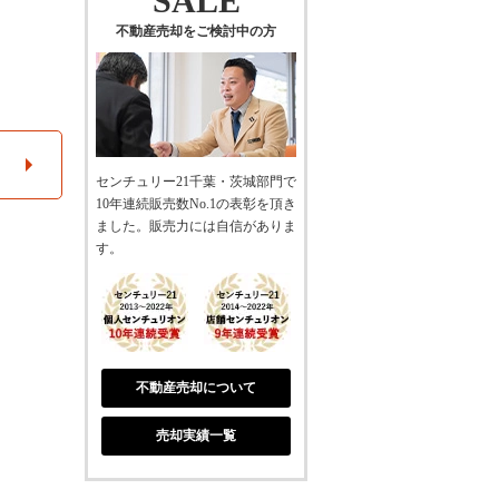
SALE
不動産売却をご検討中の方
センチュリー21千葉・茨城部門で
10年連続販売数No.1の表彰を頂き
ました。販売力には自信がありま
す。
不動産売却について
売却実績一覧