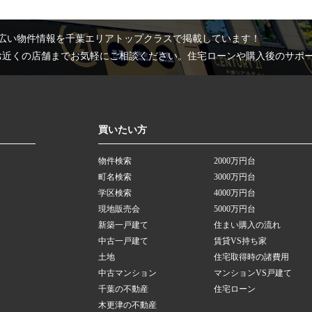
広い物件情報を千葉エリアトップクラスで掲載しています！
お近くの店舗までお気軽にご相談ください。住宅ローンや購入後のサポ
買いたい方
物件検索
2000万円台
町名検索
3000万円台
学区検索
4000万円台
現地販売会
5000万円台
新築一戸建て
住まい購入の流れ
中古一戸建て
賃貸VS持ち家
土地
住宅取得時の諸費用
中古マンション
マンションVS戸建て
千葉の不動産
住宅ローン
木更津の不動産