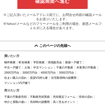
※ご記入頂いたメールアドレス宛てに、お問合せ内容の確認メール
をお送りいたします。
※Yahoo!メールなどのフリーメールをご利用の場合、迷惑メールフ
ォルダに入る場合があります。
このページの先頭へ
買いたい方
物件検索
町名検索
学区検索
現地販売会
新築一戸建て
中古一戸建て
土地
中古マンション
千葉の不動産
木更津の不動産
2000万円台
3000万円台
4000万円台
5000万円台
住まい購入の流れ
賃貸VS持ち家
住宅取得時の諸費用
マンションVS戸建て
売りたい方
千葉の不動産売却
不動産売却実績
売却査定フォーム
売却の流れ
仲介と買取の違い
売却時の諸費用
高く売るポイント