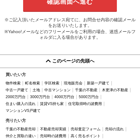
※ご記入頂いたメールアドレス宛てに、お問合せ内容の確認メール
をお送りいたします。
※Yahoo!メールなどのフリーメールをご利用の場合、迷惑メールフ
ォルダに入る場合があります。
このページの先頭へ
買いたい方
物件検索
町名検索
学区検索
現地販売会
新築一戸建て
中古一戸建て
土地
中古マンション
千葉の不動産
木更津の不動産
2000万円台
3000万円台
4000万円台
5000万円台
住まい購入の流れ
賃貸VS持ち家
住宅取得時の諸費用
マンションVS戸建て
売りたい方
千葉の不動産売却
不動産売却実績
売却査定フォーム
売却の流れ
仲介と買取の違い
売却時の諸費用
高く売るポイント