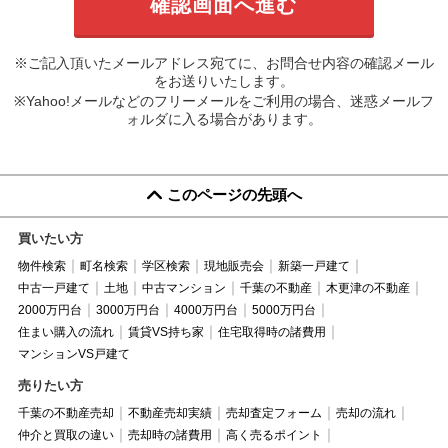
※ご記入頂いたメールアドレス宛てに、お問合せ内容の確認メール
をお送りいたします。
※Yahoo!メールなどのフリーメールをご利用の場合、迷惑メールフ
ォルダに入る場合があります。
このページの先頭へ
買いたい方
物件検索
町名検索
学区検索
現地販売会
新築一戸建て
中古一戸建て
土地
中古マンション
千葉の不動産
木更津の不動産
2000万円台
3000万円台
4000万円台
5000万円台
住まい購入の流れ
賃貸VS持ち家
住宅取得時の諸費用
マンションVS戸建て
売りたい方
千葉の不動産売却
不動産売却実績
売却査定フォーム
売却の流れ
仲介と買取の違い
売却時の諸費用
高く売るポイント