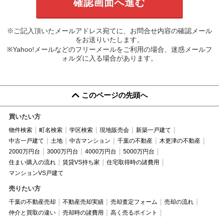
※ご記入頂いたメールアドレス宛てに、お問合せ内容の確認メール
をお送りいたします。
※Yahoo!メールなどのフリーメールをご利用の場合、迷惑メールフ
ォルダに入る場合があります。
このページの先頭へ
買いたい方
物件検索
町名検索
学区検索
現地販売会
新築一戸建て
中古一戸建て
土地
中古マンション
千葉の不動産
木更津の不動産
2000万円台
3000万円台
4000万円台
5000万円台
住まい購入の流れ
賃貸VS持ち家
住宅取得時の諸費用
マンションVS戸建て
売りたい方
千葉の不動産売却
不動産売却実績
売却査定フォーム
売却の流れ
仲介と買取の違い
売却時の諸費用
高く売るポイント