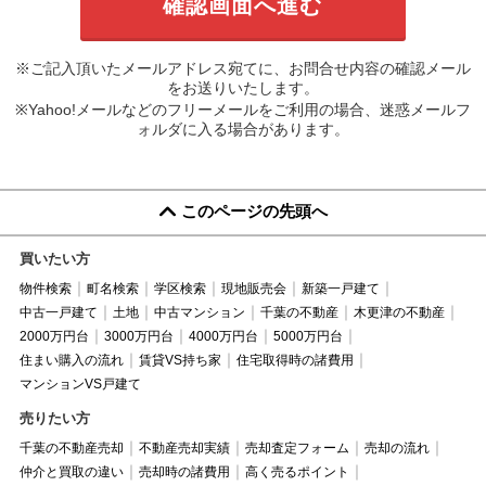
※ご記入頂いたメールアドレス宛てに、お問合せ内容の確認メール
をお送りいたします。
※Yahoo!メールなどのフリーメールをご利用の場合、迷惑メールフ
ォルダに入る場合があります。
このページの先頭へ
買いたい方
物件検索
町名検索
学区検索
現地販売会
新築一戸建て
中古一戸建て
土地
中古マンション
千葉の不動産
木更津の不動産
2000万円台
3000万円台
4000万円台
5000万円台
住まい購入の流れ
賃貸VS持ち家
住宅取得時の諸費用
マンションVS戸建て
売りたい方
千葉の不動産売却
不動産売却実績
売却査定フォーム
売却の流れ
仲介と買取の違い
売却時の諸費用
高く売るポイント