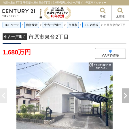
市原市泉台2丁目 千葉県市原市泉台2丁目｜1,680万円の中古一戸建て｜千葉リアルティー
千葉
木更津
TOPページ
>
物件検索
>
中古一戸建て
>
市原市
>
ＪＲ内房線
>
市原市泉台2丁目
市原市泉台2丁目
中古一戸建て
1,680万円
MAPで確認