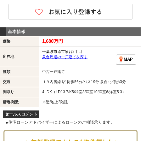
基本情報
1,680万円
価格
千葉県市原市泉台2丁目
所在地
泉台周辺の一戸建てを探す
MAP
種類
中古一戸建て
交通
ＪＲ内房線 駅 徒歩56分/バス19分 泉台北 停歩3分
間取り
4LDK（LD13.7/K5/和室8/洋室10/洋室6/洋室5.3）
構造/階数
木造/地上2階建
セールスコメント
●住宅ローンアドバイザーによるローンのご相談承ります。