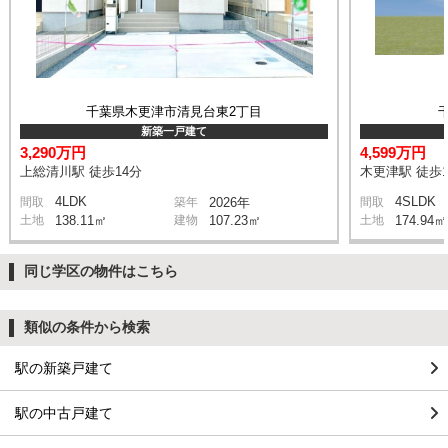
千葉県木更津市清見台東2丁目
新築一戸建て
3,290万円
4,599万円
上総清川駅 徒歩14分
木更津駅 徒歩1
4LDK
4SLDK
間取
築年
2026年
間取
土地
138.11㎡
建物
107.23㎡
土地
174.94㎡
同じ学区の物件はこちら
類似の条件から検索
駅の新築戸建て
駅の中古戸建て