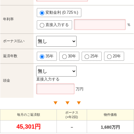
変動金利 (0.725％)
年利率
直接入力する
％
ボーナス払い
返済年数
35年
30年
25年
20年
直接入力する
頭金
万円
ボーナス
毎月のご返済額
物件価格
(×年2回)
45,301円
－
1,680万円