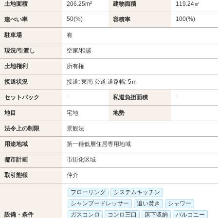
土地面積
206.25m²
建物面積
119.24㎡
50(%)
100(%)
建ぺい率
容積率
駐車場
有
現況/引渡し
空家/相談
土地権利
所有権
接道状況
接道: 東南 公道 道路幅: 5ｍ
-
-
セットバック
私道負担面積
地目
宅地
地勢
法令上の制限
景観法
用途地域
第一種低層住居専用地域
都市計画
市街化区域
取引態様
仲介
フローリング
システムキッチン
シャンプードレッサー
追い焚き
シャワー
設備・条件
ガスコンロ
コンロ三口
床下収納
バルコニー