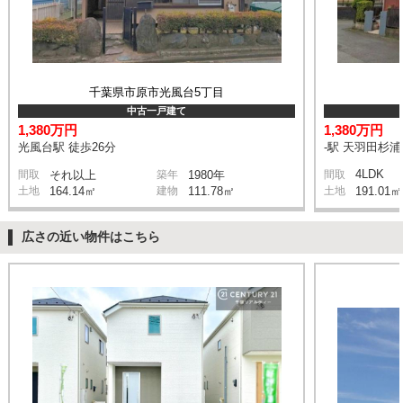
千葉県市原市光風台5丁目
中古一戸建て
1,380万円
1,380万円
光風台駅 徒歩26分
-駅 天羽田杉浦
4LDK
間取
それ以上
築年
1980年
間取
土地
164.14㎡
建物
111.78㎡
土地
191.01㎡
広さの近い物件はこちら