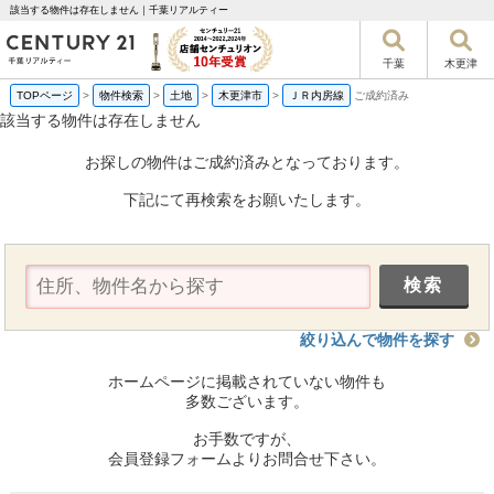
該当する物件は存在しません｜千葉リアルティー
千葉
木更津
TOPページ
>
物件検索
>
土地
>
木更津市
>
ＪＲ内房線
ご成約済み
該当する物件は存在しません
お探しの物件はご成約済みとなっております。
下記にて再検索をお願いたします。
絞り込んで物件を探す
ホームページに掲載されていない物件も
多数ございます。
お手数ですが、
会員登録フォームよりお問合せ下さい。