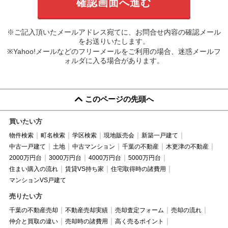
※ご記入頂いたメールアドレス宛てに、お問合せ内容の確認メール
をお送りいたします。
※Yahoo!メールなどのフリーメールをご利用の場合、迷惑メールフ
ォルダに入る場合があります。
このページの先頭へ
買いたい方
物件検索
町名検索
学区検索
現地販売会
新築一戸建て
中古一戸建て
土地
中古マンション
千葉の不動産
木更津の不動産
2000万円台
3000万円台
4000万円台
5000万円台
住まい購入の流れ
賃貸VS持ち家
住宅取得時の諸費用
マンションVS戸建て
売りたい方
千葉の不動産売却
不動産売却実績
売却査定フォーム
売却の流れ
仲介と買取の違い
売却時の諸費用
高く売るポイント