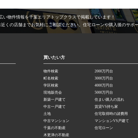
広い物件情報を千葉エリアトップクラスで掲載しています！
お近くの店舗までお気軽にご相談ください。住宅ローンや購入後のサポ
買いたい方
物件検索
2000万円台
町名検索
3000万円台
学区検索
4000万円台
現地販売会
5000万円台
新築一戸建て
住まい購入の流れ
中古一戸建て
賃貸VS持ち家
土地
住宅取得時の諸費用
中古マンション
マンションVS戸建て
千葉の不動産
住宅ローン
木更津の不動産