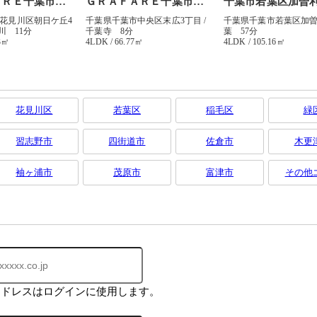
花見川区
若葉区
稲毛区
緑
習志野市
四街道市
佐倉市
木更
袖ヶ浦市
茂原市
富津市
その他
アドレスはログインに使用します。