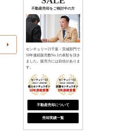
SALE
不動産売却をご検討中の方
センチュリー21千葉・茨城部門で
10年連続販売数No.1の表彰を頂き
ました。販売力には自信がありま
す。
不動産売却について
売却実績一覧