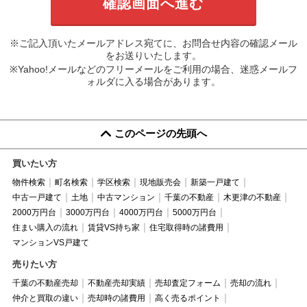
※ご記入頂いたメールアドレス宛てに、お問合せ内容の確認メール
をお送りいたします。
※Yahoo!メールなどのフリーメールをご利用の場合、迷惑メールフ
ォルダに入る場合があります。
このページの先頭へ
買いたい方
物件検索
町名検索
学区検索
現地販売会
新築一戸建て
中古一戸建て
土地
中古マンション
千葉の不動産
木更津の不動産
2000万円台
3000万円台
4000万円台
5000万円台
住まい購入の流れ
賃貸VS持ち家
住宅取得時の諸費用
マンションVS戸建て
売りたい方
千葉の不動産売却
不動産売却実績
売却査定フォーム
売却の流れ
仲介と買取の違い
売却時の諸費用
高く売るポイント