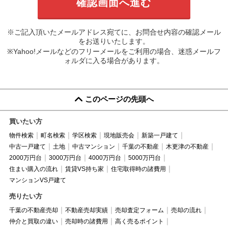
※ご記入頂いたメールアドレス宛てに、お問合せ内容の確認メール
をお送りいたします。
※Yahoo!メールなどのフリーメールをご利用の場合、迷惑メールフ
ォルダに入る場合があります。
このページの先頭へ
買いたい方
物件検索
町名検索
学区検索
現地販売会
新築一戸建て
中古一戸建て
土地
中古マンション
千葉の不動産
木更津の不動産
2000万円台
3000万円台
4000万円台
5000万円台
住まい購入の流れ
賃貸VS持ち家
住宅取得時の諸費用
マンションVS戸建て
売りたい方
千葉の不動産売却
不動産売却実績
売却査定フォーム
売却の流れ
仲介と買取の違い
売却時の諸費用
高く売るポイント