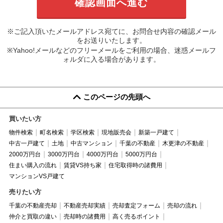
※ご記入頂いたメールアドレス宛てに、お問合せ内容の確認メール
をお送りいたします。
※Yahoo!メールなどのフリーメールをご利用の場合、迷惑メールフ
ォルダに入る場合があります。
このページの先頭へ
買いたい方
物件検索
町名検索
学区検索
現地販売会
新築一戸建て
中古一戸建て
土地
中古マンション
千葉の不動産
木更津の不動産
2000万円台
3000万円台
4000万円台
5000万円台
住まい購入の流れ
賃貸VS持ち家
住宅取得時の諸費用
マンションVS戸建て
売りたい方
千葉の不動産売却
不動産売却実績
売却査定フォーム
売却の流れ
仲介と買取の違い
売却時の諸費用
高く売るポイント