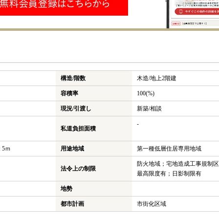
構造/階数
木造/
地上2階建
容積率
100(%)
現況/引渡し
新築/相談
-
私道負担面積
 5ｍ
用途地域
第一種低層住居専用地域
防火地域；宅地造成工事規制区
法令上の制限
最高限度有；日影制限有
地勢
都市計画
市街化区域