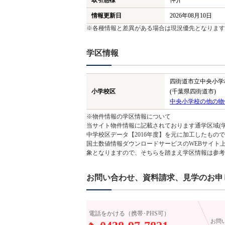
取引態様
仲介
情報更新日
2026年08月10日
※各種情報と差異がある場合は現況優先となります
学区情報
四街道市立中央小学
小学校区
(千葉県四街道市)
中央小学校の他の物
※物件情報の学区情報について
当サイト物件情報に記載されております通学区域(学
中学校区データ【2016年度】を元に加工したも
国土数値情報ダウンロードサービスのWEBサイト
象となりますので、そちらを踏まえ学区情報は参考
お問い合わせ、資料請求、見学のお申
電話をかける（携帯･PHS可）
お問