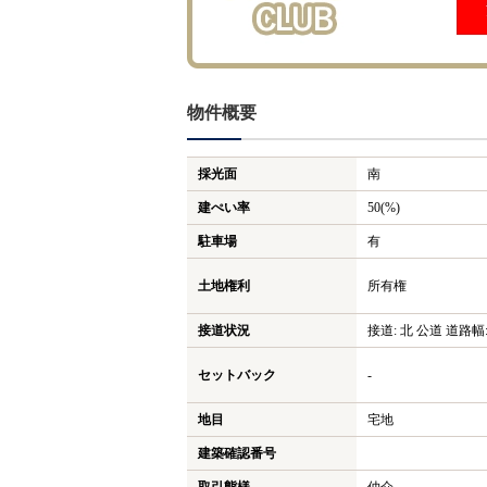
物件概要
採光面
南
建ぺい率
50(%)
駐車場
有
土地権利
所有権
接道状況
接道: 北 公道 道路幅:
セットバック
-
地目
宅地
建築確認番号