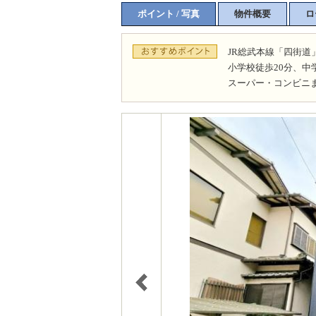
ポイント / 写真
物件概要
ロ
JR総武本線「四街道
小学校徒歩20分、中
スーパー・コンビニ