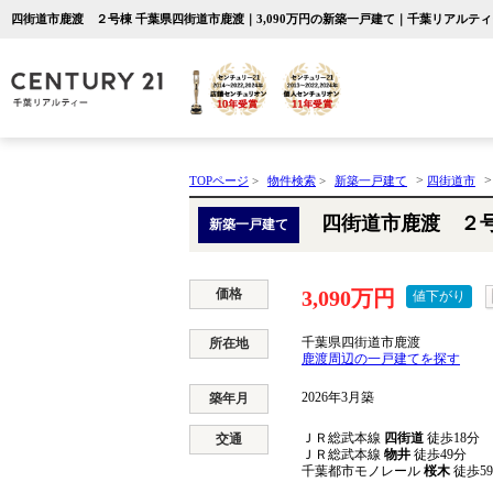
四街道市鹿渡 ２号棟 千葉県四街道市鹿渡｜3,090万円の新築一戸建て｜千葉リアルティ
>
TOPページ
>
物件検索
>
新築一戸建て
四街道市
四街道市鹿渡 ２
新築一戸建て
価格
3,090万円
値下がり
千葉県四街道市鹿渡
所在地
鹿渡周辺の一戸建てを探す
2026年3月築
築年月
ＪＲ総武本線
四街道
徒歩18分
交通
ＪＲ総武本線
物井
徒歩49分
千葉都市モノレール
桜木
徒歩5