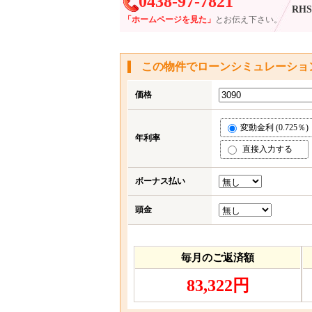
0438-97-7821
RHS-
「ホームページを見た」
とお伝え下さい。
この物件でローンシミュレーショ
価格
変動金利 (0.725％)
年利率
直接入力する
ボーナス払い
頭金
毎月のご返済額
83,322円