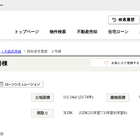
ー
検索履歴
トップページ
物件検索
不動産売却
住宅ローン
千葉エリア
木更津エリア
>
>
ＪＲ総武本線
四街道市鹿渡 ２号棟
号棟
111.54m² (33.74坪)
土地面積
建物面積
3LDK （LDK21/洋室7.5/洋室6/洋室6）
間取り
9分