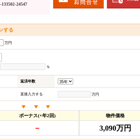
133502-24547
ンする
万円
％
返済年数
直接入力する
万円
ボーナス(×年2回)
物件価格
－
3,090万円