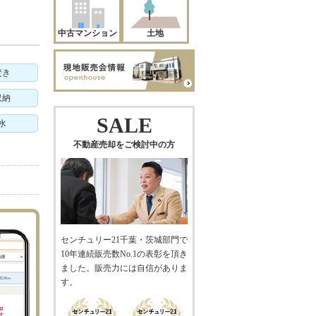
中古マンション
土地
焚き
収納
SALE
水
不動産売却をご検討中の方
センチュリー21千葉・茨城部門で
10年連続販売数No.1の表彰を頂き
ました。販売力には自信がありま
す。