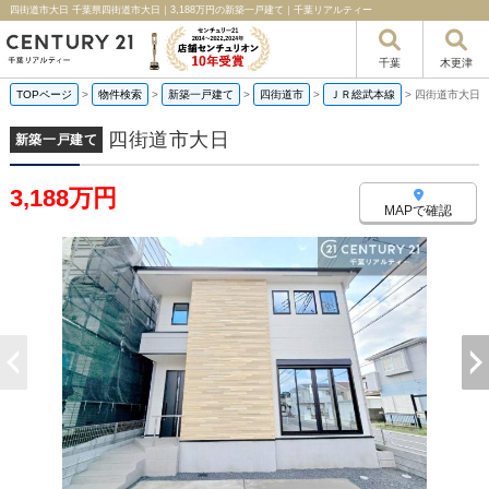
四街道市大日 千葉県四街道市大日｜3,188万円の新築一戸建て｜千葉リアルティー
千葉
木更津
TOPページ
>
物件検索
>
新築一戸建て
>
四街道市
>
ＪＲ総武本線
>
四街道市大日
四街道市大日
新築一戸建て
3,188万円
MAPで確認