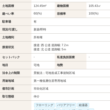
土地面積
124.45m²
建物面積
105.43㎡
60(%)
100(%)
建ぺい率
容積率
駐車場
有
現況/引渡し
新築/即時
土地権利
所有権
接道: 西 公道 道路幅: 7.2ｍ
接道状況
接道: 北 公道 道路幅: 5ｍ
-
-
セットバック
私道負担面積
地目
宅地
地勢
法令上の制限
景観法；宅地造成工事規制区域
用途地域
第一種低層住居専用地域
都市計画
市街化区域
取引態様
仲介
フローリング
バリアフリー
給湯器