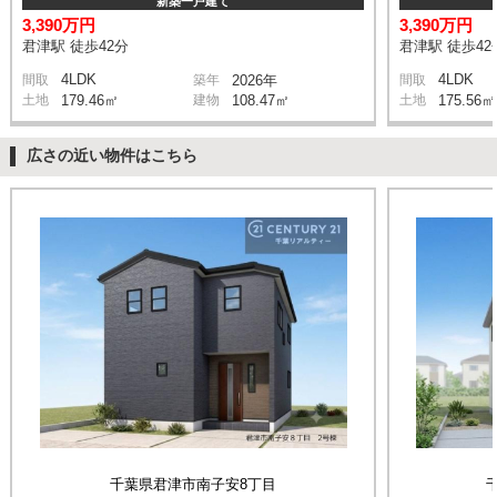
新築一戸建て
3,390万円
3,390万円
君津駅 徒歩42分
君津駅 徒歩42
4LDK
4LDK
間取
築年
2026年
間取
土地
179.46㎡
建物
108.47㎡
土地
175.56㎡
広さの近い物件はこちら
千葉県君津市南子安8丁目