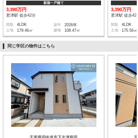
新築一戸建て
3,390万円
3,390万円
君津駅 徒歩42分
君津駅 徒歩42
4LDK
4LDK
間取
築年
2026年
間取
土地
179.46㎡
建物
108.47㎡
土地
175.56㎡
同じ学区の物件はこちら
千葉県四街道市下志津新田