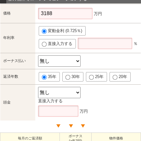
価格
万円
変動金利 (0.725％)
年利率
直接入力する
％
ボーナス払い
返済年数
35年
30年
25年
20年
直接入力する
頭金
万円
ボーナス
毎月のご返済額
物件価格
(×年2回)