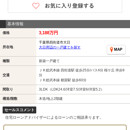
基本情報
3,188万円
価格
千葉県四街道市大日
所在地
大日周辺の一戸建てを探す
MAP
種類
新築一戸建て
ＪＲ総武本線 四街道駅 徒歩25分/バス4分 桜ケ丘 停歩9
交通
分
ＪＲ総武本線 都賀駅 徒歩60分
間取り
3LDK（LDK24.6/洋室7.5/洋室6/洋室5.2）
構造/階数
木造/地上2階建
セールスコメント
住宅ローンアドバイザーによるローンのご相談承ります。