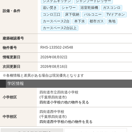
システムキッチン
シャンプードレッサー
追い焚き
シャワー
浴室乾燥機
ガスコンロ
設備・条件
コンロ三口
床下収納
バルコニー
TVドアホン
カースペース2台
本下水
都市ガス
角地
カースペース2台以上
建築確認番号
RHS-133502-24548
物件番号
情報更新日
2026年08月02日
次回更新日
2026年08月16日
※各種情報と差異がある場合は現況優先となります
学区情報
四街道市立四街道小学校
小学校区
(千葉県四街道市)
四街道小学校の他の物件を見る
四街道西中学校
中学校区
(千葉県四街道市)
四街道西中学校の他の物件を見る