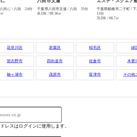
花見川区
若葉区
稲毛区
緑
習志野市
四街道市
佐倉市
木更
袖ヶ浦市
茂原市
富津市
その他
アドレスはログインに使用します。