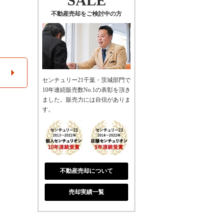
SALE
不動産売却をご検討中の方
センチュリー21千葉・茨城部門で
10年連続販売数No.1の表彰を頂き
ました。販売力には自信がありま
す。
不動産売却について
売却実績一覧