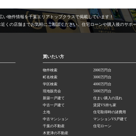
広い物件情報を千葉エリアトップクラスで掲載しています！
お近くの店舗までお気軽にご相談ください。住宅ローンや購入後のサポ
買いたい方
物件検索
2000万円台
町名検索
3000万円台
学区検索
4000万円台
現地販売会
5000万円台
新築一戸建て
住まい購入の流れ
中古一戸建て
賃貸VS持ち家
土地
住宅取得時の諸費用
中古マンション
マンションVS戸建て
千葉の不動産
住宅ローン
木更津の不動産