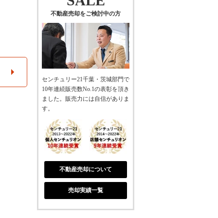
SALE
不動産売却をご検討中の方
センチュリー21千葉・茨城部門で
10年連続販売数No.1の表彰を頂き
ました。販売力には自信がありま
す。
不動産売却について
売却実績一覧