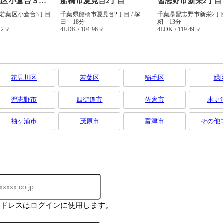
花見川区
若葉区
稲毛区
緑
習志野市
四街道市
佐倉市
木更
袖ヶ浦市
茂原市
富津市
その他
アドレスはログインに使用します。