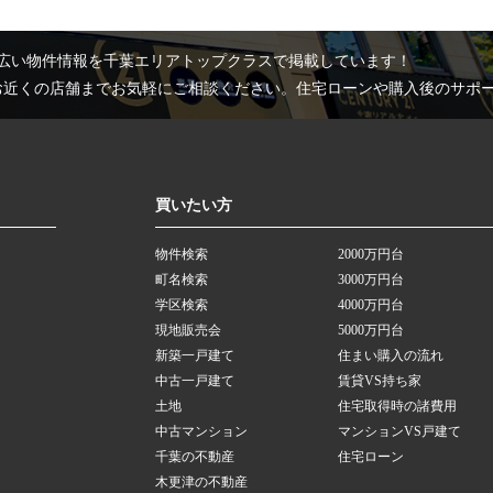
広い物件情報を千葉エリアトップクラスで掲載しています！
お近くの店舗までお気軽にご相談ください。住宅ローンや購入後のサポ
買いたい方
物件検索
2000万円台
町名検索
3000万円台
学区検索
4000万円台
現地販売会
5000万円台
新築一戸建て
住まい購入の流れ
中古一戸建て
賃貸VS持ち家
土地
住宅取得時の諸費用
中古マンション
マンションVS戸建て
千葉の不動産
住宅ローン
木更津の不動産