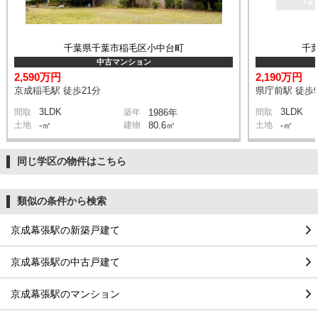
千葉県千葉市稲毛区小中台町
千
中古マンション
2,590万円
2,190万円
京成稲毛駅 徒歩21分
県庁前駅 徒歩
3LDK
3LDK
間取
築年
1986年
間取
土地
-㎡
建物
80.6㎡
土地
-㎡
同じ学区の物件はこちら
類似の条件から検索
京成幕張駅の新築戸建て
京成幕張駅の中古戸建て
京成幕張駅のマンション