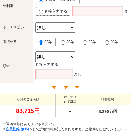
年利率
直接入力する
％
ボーナス払い
返済年数
35年
30年
25年
20年
直接入力する
頭金
万円
ボーナス
毎月のご返済額
物件価格
(×年2回)
88,715円
－
3,290万円
※返済金額はあくまでも目安です。
※
会員登録(無料)
をして詳細情報を記入されますと、全物件が自動でシミュレー