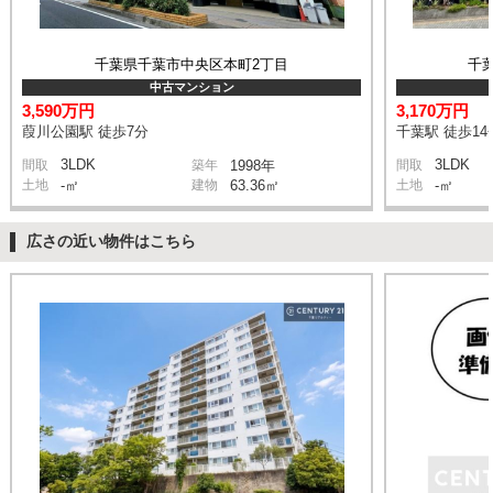
千葉県千葉市中央区本町2丁目
千
中古マンション
3,590万円
3,170万円
葭川公園駅 徒歩7分
千葉駅 徒歩14
3LDK
3LDK
間取
築年
1998年
間取
土地
-㎡
建物
63.36㎡
土地
-㎡
広さの近い物件はこちら