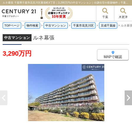
ルネ幕張 千葉県千葉市花見川区幕張町4丁目｜3,290万円の中古マンション｜分譲住宅や新築物件｜千葉リアルティー
千葉
木更津
TOPページ
>
物件検索
>
中古マンション
>
千葉市花見川区
>
京成千葉線
>
ルネ幕
ルネ幕張
中古マンション
3,290万円
MAPで確認