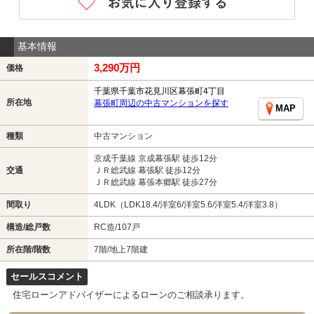
基本情報
3,290万円
価格
千葉県千葉市花見川区幕張町4丁目
所在地
幕張町周辺の中古マンションを探す
MAP
種類
中古マンション
京成千葉線 京成幕張駅 徒歩12分
交通
ＪＲ総武線 幕張駅 徒歩12分
ＪＲ総武線 幕張本郷駅 徒歩27分
間取り
4LDK（LDK18.4/洋室6/洋室5.6/洋室5.4/洋室3.8）
構造/総戸数
RC造/107戸
所在階/階数
7階/地上7階建
セールスコメント
住宅ローンアドバイザーによるローンのご相談承ります。