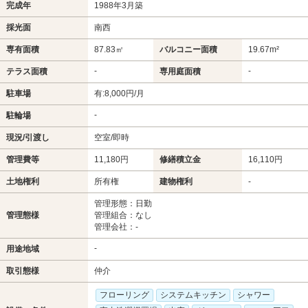
完成年
1988年3月築
採光面
南西
専有面積
87.83㎡
バルコニー面積
19.67m²
-
-
テラス面積
専用庭面積
駐車場
有:8,000円/月
-
駐輪場
現況/引渡し
空室/即時
管理費等
11,180円
修繕積立金
16,110円
土地権利
所有権
建物権利
-
管理形態：日勤
管理態様
管理組合：なし
管理会社：-
-
用途地域
取引態様
仲介
フローリング
システムキッチン
シャワー