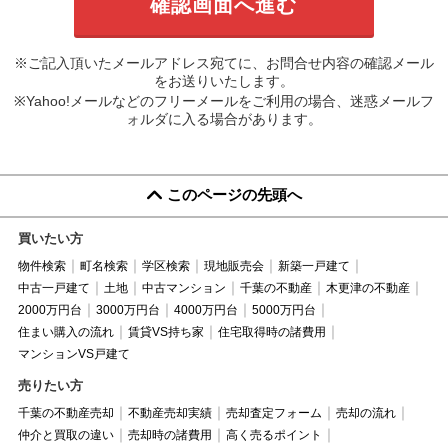
※ご記入頂いたメールアドレス宛てに、お問合せ内容の確認メール
をお送りいたします。
※Yahoo!メールなどのフリーメールをご利用の場合、迷惑メールフ
ォルダに入る場合があります。
このページの先頭へ
買いたい方
物件検索
町名検索
学区検索
現地販売会
新築一戸建て
中古一戸建て
土地
中古マンション
千葉の不動産
木更津の不動産
2000万円台
3000万円台
4000万円台
5000万円台
住まい購入の流れ
賃貸VS持ち家
住宅取得時の諸費用
マンションVS戸建て
売りたい方
千葉の不動産売却
不動産売却実績
売却査定フォーム
売却の流れ
仲介と買取の違い
売却時の諸費用
高く売るポイント