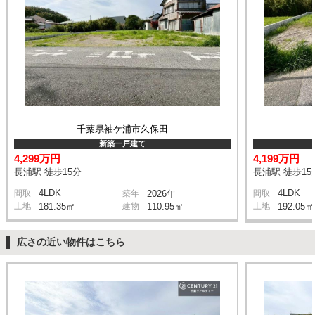
千葉県袖ケ浦市久保田
新築一戸建て
4,299万円
4,199万円
長浦駅 徒歩15分
長浦駅 徒歩15
4LDK
4LDK
間取
築年
2026年
間取
土地
181.35㎡
建物
110.95㎡
土地
192.05㎡
広さの近い物件はこちら