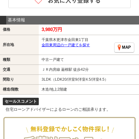
基本情報
3,980万円
価格
千葉県木更津市金田東1丁目
所在地
金田東周辺の一戸建てを探す
MAP
種類
中古一戸建て
交通
ＪＲ内房線 巌根駅 徒歩42分
間取り
3LDK（LDK20/洋室9/洋室4.5/洋室4.5）
構造/階数
木造/地上2階建
セールスコメント
住宅ローンアドバイザーによるローンのご相談承ります。