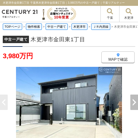
木更津市金田東1丁目 千葉県木更津市金田東1丁目｜3,980万円の中古一戸建て｜千葉リアルティー
千葉
木更津
TOPページ
>
物件検索
>
中古一戸建て
>
木更津市
>
ＪＲ内房線
>
木更津市金田東1
木更津市金田東1丁目
中古一戸建て
3,980万円
MAPで確認