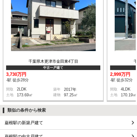
千葉県木更津市金田東4丁目
千
中古一戸建て
3,730万円
2,999万円
-駅 徒歩28分
-駅 徒歩32分
2LDK
4LDK
間取
築年
2017年
間取
土地
173.69㎡
建物
97.25㎡
土地
170.19㎡
類似の条件から検索
巌根駅の新築戸建て
巌根駅の中古戸建て