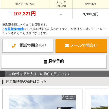
ボーナス
毎月のご返済額
物件価格
(×年2回)
107,321円
－
3,980万円
※返済金額はあくまでも目安です。
※
会員登録(無料)
をして詳細情報を記入されますと、全物件が自動でシミュレー
ションされとても便利になります。
電話で問合わせ
メールで問合せ
見学予約
この物件を見た人はこの物件も見ています
同じ価格帯の物件はこちら