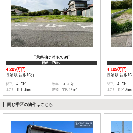
千葉県袖ケ浦市久保田
新築一戸建て
4,299万円
4,199万円
長浦駅 徒歩15分
長浦駅 徒歩15
4LDK
4LDK
間取
築年
2026年
間取
土地
181.35㎡
建物
110.95㎡
土地
192.05㎡
同じ学区の物件はこちら