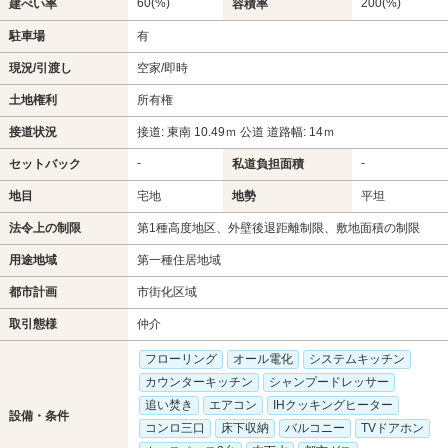
60(%)
200(%)
建ぺい率
容積率
駐車場
有
現況/引渡し
空家/即時
土地権利
所有権
接道状況
接道: 東南 10.49ｍ 公道 道路幅: 14ｍ
-
-
セットバック
私道負担面積
地目
宅地
地勢
平坦
法令上の制限
第1種高度地区、外壁後退距離制限、敷地面積の制限
用途地域
第一種住居地域
都市計画
市街化区域
取引態様
仲介
フローリング
オール電化
システムキッチン
カウンターキッチン
シャンプードレッサー
追い焚き
エアコン
IHクッキングヒーター
設備・条件
コンロ三口
床下収納
バルコニー
TVドアホン