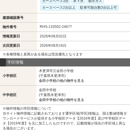
カースペース3台
本下水
都市ガス
カースペース2台以上
駐車可能台数3台以上可
建築確認番号
RHS-133502-24677
物件番号
情報更新日
2026年08月02日
次回更新日
2026年08月16日
※各種情報と差異がある場合は現況優先となります
学区情報
木更津市立金田小学校
小学校区
(千葉県木更津市)
金田小学校の他の物件を見る
金田中学校
中学校区
(千葉県木更津市)
金田中学校の他の物件を見る
※物件情報の学区情報について
当サイト物件情報に記載されております通学区域(学区)情報は、国土数値情報ダ
ウンロードサービスが提供する小学校区データ【2016年度】及び中学校区デー
タ【2016年度】を元に加工したものですので、記載情報が現在の学区域と異な
る場合がございます。