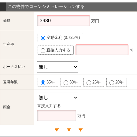
この物件でローンシミュレーションする
価格
万円
変動金利 (0.725％)
年利率
直接入力する
％
ボーナス払い
返済年数
35年
30年
25年
20年
直接入力する
頭金
万円