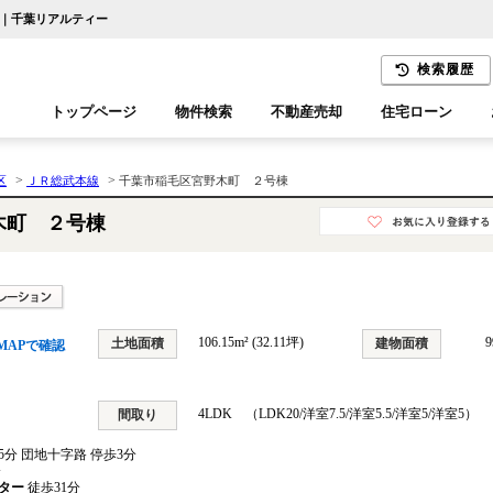
て｜千葉リアルティー
検索履歴
トップページ
物件検索
不動産売却
住宅ローン
千葉エリア
木更津エリア
>
>
区
ＪＲ総武本線
千葉市稲毛区宮野木町 ２号棟
木町 ２号棟
106.15m² (32.11坪)
9
土地面積
建物面積
MAPで確認
4LDK （LDK20/洋室7.5/洋室5.5/洋室5/洋室5）
間取り
5分 団地十字路 停歩3分
分
ター
徒歩31分