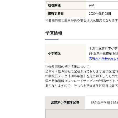
取引態様
仲介
情報更新日
2026年08月02日
※各種情報と差異がある場合は現況優先となります
学区情報
千葉市立宮野木小学
小学校区
(千葉県千葉市稲毛区
宮野木小学校の他の
※物件情報の学区情報について
当サイト物件情報に記載されております通学区域(学
中学校区データ【2016年度】を元に加工したも
国土数値情報ダウンロードサービスのWEBサイト
象となりますので、そちらを踏まえ学区情報は参考
宮野木小学校学区域
緑が丘中学校学区