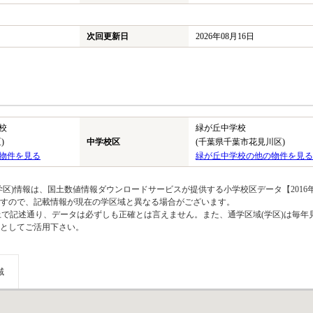
次回更新日
2026年08月16日
校
緑が丘中学校
)
中学校区
(千葉県千葉市花見川区)
物件を見る
緑が丘中学校の他の物件を見る
区)情報は、国土数値情報ダウンロードサービスが提供する小学校区データ【2016
のですので、記載情報が現在の学区域と異なる場合がございます。
上で記述通り、データは必ずしも正確とは言えません。また、通学区域(学区)は毎年
としてご活用下さい。
域