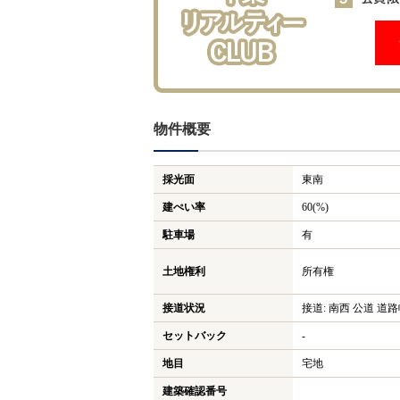
物件概要
採光面
東南
建ぺい率
60(%)
駐車場
有
土地権利
所有権
接道状況
接道: 南西 公道 道路幅
セットバック
-
地目
宅地
建築確認番号