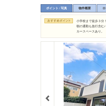
ポイント / 写真
物件概要
ロ
小学校まで徒歩３分
朝の通勤も急行含む
カースペースあり。