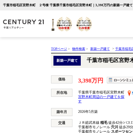
千葉市稲毛区宮野木町 ２号棟 千葉県千葉市稲毛区宮野木町｜3,398万円の新築一戸建
>
TOPページ
>
物件検索
>
新築一戸建て
千葉市稲毛
千葉市稲毛区宮野
新築一戸建て
価格
3,398万円
千葉県千葉市稲毛区宮野木町
所在地
宮野木町周辺の一戸建てを探
す
2026年5月築
築年月
ＪＲ総武本線
稲毛
徒歩42分/バス1
交通
千葉都市モノレール
穴川
徒歩29
千葉都市モノレール
スポーツセン