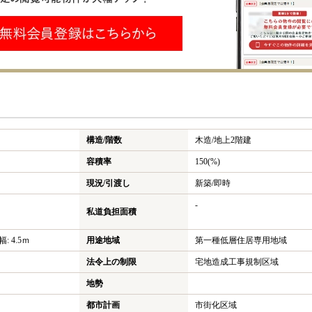
構造/階数
木造/
地上2階建
容積率
150(%)
現況/引渡し
新築/即時
-
私道負担面積
: 4.5ｍ
用途地域
第一種低層住居専用地域
法令上の制限
宅地造成工事規制区域
地勢
都市計画
市街化区域