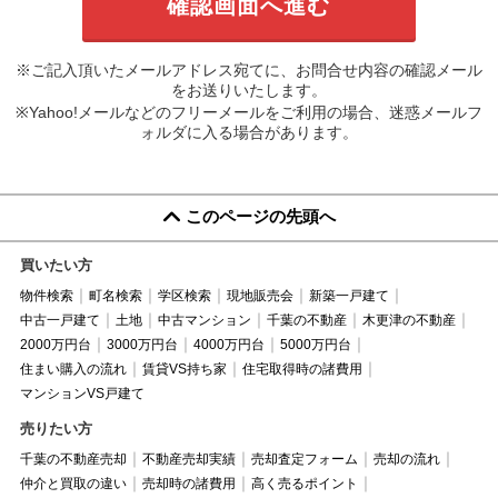
※ご記入頂いたメールアドレス宛てに、お問合せ内容の確認メール
をお送りいたします。
※Yahoo!メールなどのフリーメールをご利用の場合、迷惑メールフ
ォルダに入る場合があります。
このページの先頭へ
買いたい方
物件検索
町名検索
学区検索
現地販売会
新築一戸建て
中古一戸建て
土地
中古マンション
千葉の不動産
木更津の不動産
2000万円台
3000万円台
4000万円台
5000万円台
住まい購入の流れ
賃貸VS持ち家
住宅取得時の諸費用
マンションVS戸建て
売りたい方
千葉の不動産売却
不動産売却実績
売却査定フォーム
売却の流れ
仲介と買取の違い
売却時の諸費用
高く売るポイント