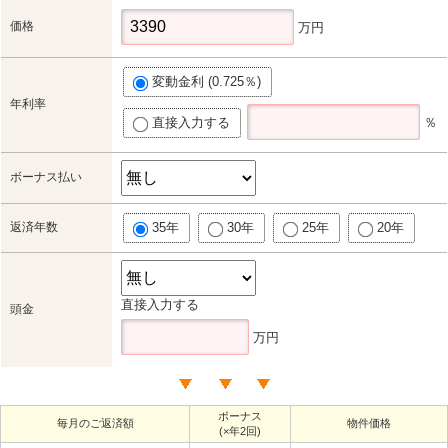
価格
万円
変動金利 (0.725％)
年利率
直接入力する
％
ボーナス払い
返済年数
35年
30年
25年
20年
直接入力する
頭金
万円
ボーナス
毎月のご返済額
物件価格
(×年2回)