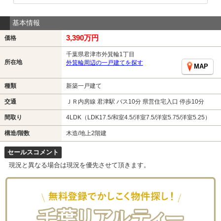
基本情報
3,390万円
価格
千葉県君津市外箕輪1丁目
所在地
外箕輪周辺の一戸建てを探す
MAP
種類
新築一戸建て
交通
ＪＲ内房線 君津駅 バス10分 県営住宅入口 停歩10分
間取り
4LDK（LDK17.5/和室4.5/洋室7.5/洋室5.75/洋室5.25）
構造/階数
木造/地上2階建
セールスコメント
現況と異なる場合は現況を優先させて頂きます。