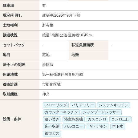
駐車場
有
現況/引渡し
建築中/2026年9月下旬
土地権利
所有権
接道状況
接道: 南西 公道 道路幅: 6.49ｍ
-
-
セットバック
私道負担面積
地目
宅地
地勢
法令上の制限
景観法
用途地域
第一種低層住居専用地域
都市計画
市街化区域
取引態様
仲介
フローリング
バリアフリー
システムキッチン
カウンターキッチン
シャンプードレッサー
設備・条件
追い焚き
浴室乾燥機
ガスコンロ
コンロ三口
床下収納
バルコニー
TVドアホン
本下水
都市ガス