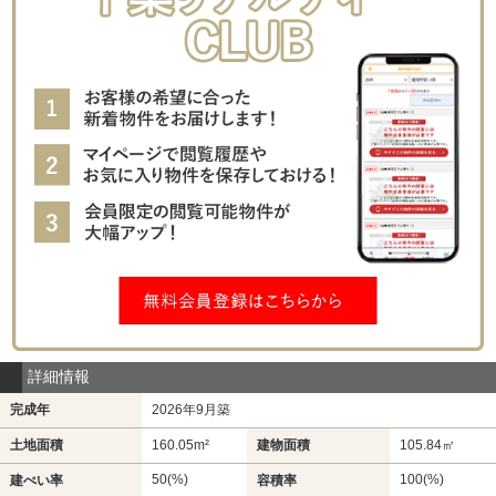
詳細情報
完成年
2026年9月築
土地面積
160.05m²
建物面積
105.84㎡
50(%)
100(%)
建ぺい率
容積率