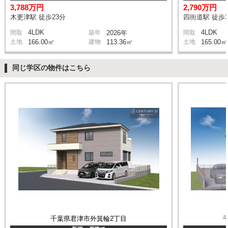
3,788万円
2,790万円
木更津駅 徒歩23分
四街道駅 徒歩3
4LDK
4LDK
間取
築年
2026年
間取
土地
166.00㎡
建物
113.36㎡
土地
165.00㎡
同じ学区の物件はこちら
千葉県君津市外箕輪2丁目