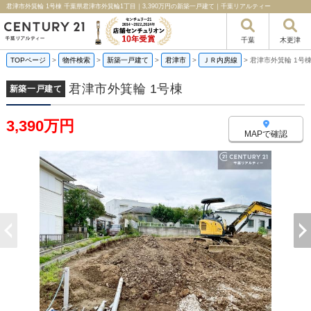
君津市外箕輪 1号棟 千葉県君津市外箕輪1丁目｜3,390万円の新築一戸建て｜千葉リアルティー
千葉
木更津
TOPページ
>
物件検索
>
新築一戸建て
>
君津市
>
ＪＲ内房線
>
君津市外箕輪 1号
君津市外箕輪 1号棟
新築一戸建て
3,390万円
MAPで確認