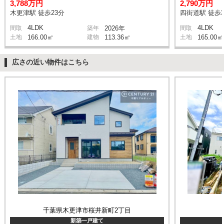
3,788万円
2,790万円
木更津駅 徒歩23分
四街道駅 徒歩3
4LDK
4LDK
間取
築年
2026年
間取
土地
166.00㎡
建物
113.36㎡
土地
165.00㎡
広さの近い物件はこちら
千葉県木更津市桜井新町2丁目
新築一戸建て