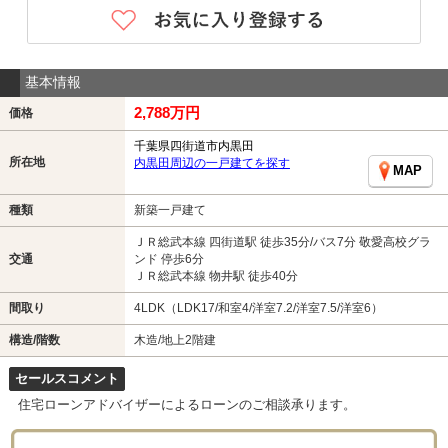
基本情報
2,788万円
価格
千葉県四街道市内黒田
所在地
内黒田周辺の一戸建てを探す
MAP
種類
新築一戸建て
ＪＲ総武本線 四街道駅 徒歩35分/バス7分 敬愛高校グラ
交通
ンド 停歩6分
ＪＲ総武本線 物井駅 徒歩40分
間取り
4LDK（LDK17/和室4/洋室7.2/洋室7.5/洋室6）
構造/階数
木造/地上2階建
セールスコメント
住宅ローンアドバイザーによるローンのご相談承ります。