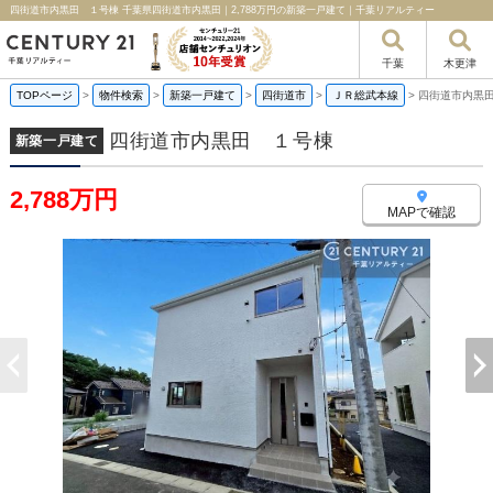
四街道市内黒田 １号棟 千葉県四街道市内黒田｜2,788万円の新築一戸建て｜千葉リアルティー
千葉
木更津
TOPページ
>
物件検索
>
新築一戸建て
>
四街道市
>
ＪＲ総武本線
>
四街道市内黒
四街道市内黒田 １号棟
新築一戸建て
2,788万円
MAPで確認