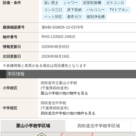
設備・条件
追い焚き
シャワー
浴室乾燥機
ガスコンロ
コンロ三口
床下収納
バルコニー
TVドアホン
ペット対応
都市ガス
個別浄化槽
建築確認番号
第KBI-SGM26-10-0376号
RHS-133502-24815
物件番号
情報更新日
2026年08月05日
次回更新日
2026年08月19日
※各種情報と差異がある場合は現況優先となります
学区情報
四街道市立栗山小学校
小学校区
(千葉県四街道市)
栗山小学校の他の物件を見る
四街道北中学校
中学校区
(千葉県四街道市)
四街道北中学校の他の物件を見る
栗山小学校学区域
四街道北中学校学区域