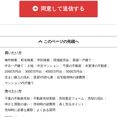
同意して送信する
このページの先頭へ
買いたい方
物件検索
町名検索
学区検索
現地販売会
新築一戸建て
中古一戸建て
土地
中古マンション
千葉の不動産
木更津の不動産
2000万円台
3000万円台
4000万円台
5000万円台
住まい購入の流れ
賃貸VS持ち家
住宅取得時の諸費用
マンションVS戸建て
売りたい方
千葉の不動産売却
不動産売却実績
売却査定フォーム
売却の流れ
仲介と買取の違い
売却時の諸費用
高く売るポイント
売却時に必要な書類
よくある質問