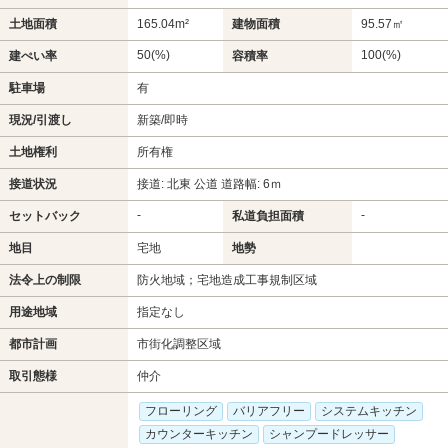
土地面積
165.04m²
建物面積
95.57㎡
50(%)
100(%)
建ぺい率
容積率
駐車場
有
現況/引渡し
新築/即時
土地権利
所有権
接道状況
接道: 北東 公道 道路幅: 6ｍ
-
-
セットバック
私道負担面積
地目
宅地
地勢
法令上の制限
防火地域；宅地造成工事規制区域
用途地域
指定なし
都市計画
市街化調整区域
取引態様
仲介
フローリング
バリアフリー
システムキッチン
カウンターキッチン
シャンプードレッサー