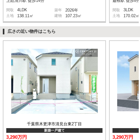
上総清川駅 徒歩14分
巌根駅 徒歩8
4LDK
3LDK
間取
築年
2026年
間取
土地
138.11㎡
建物
107.23㎡
土地
170.02㎡
広さの近い物件はこちら
千葉県木更津市清見台東2丁目
新築一戸建て
3,290万円
3,290万円