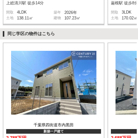
上総清川駅 徒歩14分
巌根駅 徒歩8
4LDK
3LDK
間取
築年
2026年
間取
土地
138.11㎡
建物
107.23㎡
土地
170.02㎡
同じ学区の物件はこちら
千葉県四街道市内黒田
新築一戸建て
2,788万円
2,688万円