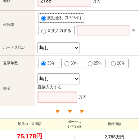
価格
万円
変動金利 (0.725％)
年利率
直接入力する
％
ボーナス払い
返済年数
35年
30年
25年
20年
直接入力する
頭金
万円
ボーナス
毎月のご返済額
物件価格
(×年2回)
75,178円
－
2,788万円