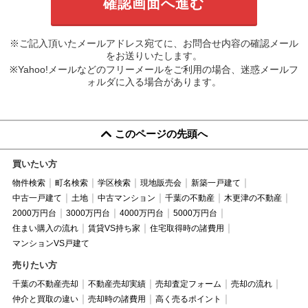
※ご記入頂いたメールアドレス宛てに、お問合せ内容の確認メール
をお送りいたします。
※Yahoo!メールなどのフリーメールをご利用の場合、迷惑メールフ
ォルダに入る場合があります。
このページの先頭へ
買いたい方
物件検索
町名検索
学区検索
現地販売会
新築一戸建て
中古一戸建て
土地
中古マンション
千葉の不動産
木更津の不動産
2000万円台
3000万円台
4000万円台
5000万円台
住まい購入の流れ
賃貸VS持ち家
住宅取得時の諸費用
マンションVS戸建て
売りたい方
千葉の不動産売却
不動産売却実績
売却査定フォーム
売却の流れ
仲介と買取の違い
売却時の諸費用
高く売るポイント