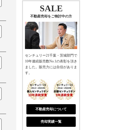
SALE
不動産売却をご検討中の方
センチュリー21千葉・茨城部門で
10年連続販売数No.1の表彰を頂き
ました。販売力には自信がありま
す。
不動産売却について
売却実績一覧