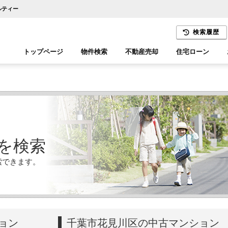
ルティー
検索履歴
トップページ
物件検索
不動産売却
住宅ローン
千葉エリア
木更津エリア
を検索
索できます。
ョン
千葉市花見川区の中古マンション