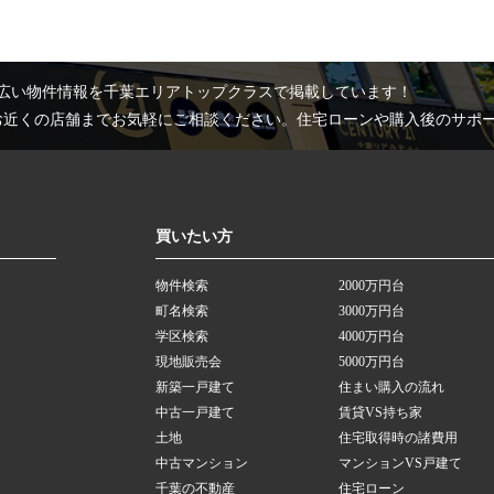
広い物件情報を千葉エリアトップクラスで掲載しています！
お近くの店舗までお気軽にご相談ください。住宅ローンや購入後のサポ
買いたい方
物件検索
2000万円台
町名検索
3000万円台
学区検索
4000万円台
現地販売会
5000万円台
新築一戸建て
住まい購入の流れ
中古一戸建て
賃貸VS持ち家
土地
住宅取得時の諸費用
中古マンション
マンションVS戸建て
千葉の不動産
住宅ローン