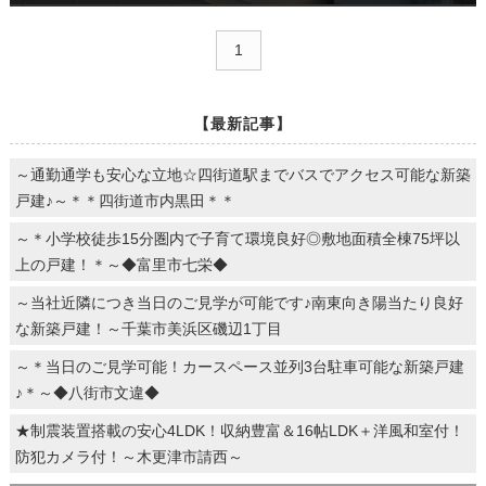
1
【最新記事】
～通勤通学も安心な立地☆四街道駅までバスでアクセス可能な新築
戸建♪～＊＊四街道市内黒田＊＊
～＊小学校徒歩15分圏内で子育て環境良好◎敷地面積全棟75坪以
上の戸建！＊～◆富里市七栄◆
～当社近隣につき当日のご見学が可能です♪南東向き陽当たり良好
な新築戸建！～千葉市美浜区磯辺1丁目
～＊当日のご見学可能！カースペース並列3台駐車可能な新築戸建
♪＊～◆八街市文違◆
★制震装置搭載の安心4LDK！収納豊富＆16帖LDK＋洋風和室付！
防犯カメラ付！～木更津市請西～