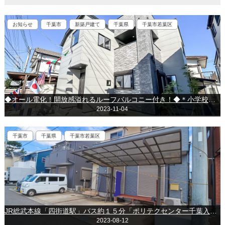
お知らせ
千葉市
新築戸建て
千葉県
千葉市若葉区
◆オール電化！開放感溢れるルーフバルコニー付き！◆＊小学校徒歩6分！◎＊ ◆＊◇ 物件のおすすめポイント ◇＊◆ ◇敷地面積広々43坪以上！！ ◆カースペースございます◎ ◇南向きにつき陽当たり・風通し良好♪ ◆17帖以上の広々としたリビング！ ◇リビング全体が見渡せる対面キッチン♪ ◆浴室暖房乾燥機付きでカビ対策にも◎千葉市若葉区北大宮台
2023-11-04
千葉市
千葉県
千葉市若葉区
JR総武本線「四街道駅」バス約１５分「ポリテクセンター千葉入口」停歩約４分！千葉市稲毛区山王町！
2023-08-12