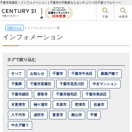
千葉市若葉区｜インフォメーション | 千葉市の不動産ならセンチュリー21千葉リアルティー
千葉
木更津
TOPページ
>
インフォメーション一覧
インフォメーション
タグで絞り込む
すべて
お知らせ
千葉市
千葉市中央区
新築戸建て
千葉県
千葉市若葉区
千葉市花見川区
中古マンション
千葉市緑区
香取市
千葉市稲毛区
千葉市美浜区
木更津市
袖ケ浦市
市原市
君津市
佐倉市
八千代市
成田市
富里市
館山市
平屋
中古戸建て