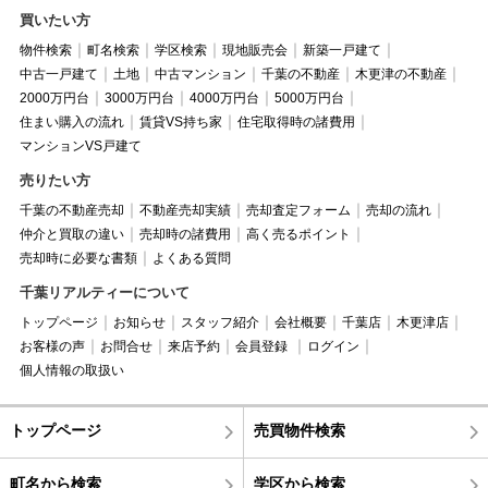
買いたい方
物件検索
町名検索
学区検索
現地販売会
新築一戸建て
中古一戸建て
土地
中古マンション
千葉の不動産
木更津の不動産
2000万円台
3000万円台
4000万円台
5000万円台
住まい購入の流れ
賃貸VS持ち家
住宅取得時の諸費用
マンションVS戸建て
売りたい方
千葉の不動産売却
不動産売却実績
売却査定フォーム
売却の流れ
仲介と買取の違い
売却時の諸費用
高く売るポイント
売却時に必要な書類
よくある質問
千葉リアルティーについて
トップページ
お知らせ
スタッフ紹介
会社概要
千葉店
木更津店
お客様の声
お問合せ
来店予約
会員登録
ログイン
個人情報の取扱い
トップページ
売買物件検索
町名から検索
学区から検索