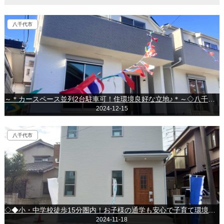
八千代市
～＊カースペース並列2台駐車可！住環境良好な立地♪＊～◇八千代市八千代台北13丁目◇
2024-12-15
八千代市
◇◆小・中学校徒歩15分圏内！お子様の通学も安心で子育て環境良好♪～八千代市八千代台東～
2024-11-18