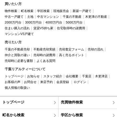
買いたい方
物件検索
町名検索
学区検索
現地販売会
新築一戸建て
中古一戸建て
土地
中古マンション
千葉の不動産
木更津の不動産
2000万円台
3000万円台
4000万円台
5000万円台
住まい購入の流れ
賃貸VS持ち家
住宅取得時の諸費用
マンションVS戸建て
売りたい方
千葉の不動産売却
不動産売却実績
売却査定フォーム
売却の流れ
仲介と買取の違い
売却時の諸費用
高く売るポイント
売却時に必要な書類
よくある質問
千葉リアルティーについて
トップページ
お知らせ
スタッフ紹介
会社概要
千葉店
木更津店
お客様の声
お問合せ
来店予約
会員登録
ログイン
個人情報の取扱い
トップページ
売買物件検索
町名から検索
学区から検索