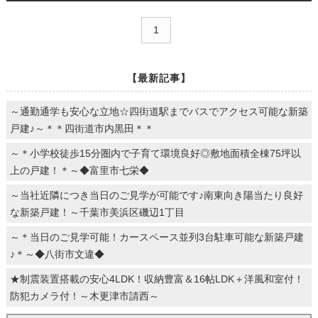
1
【最新記事】
～通勤通学も安心な立地☆四街道駅までバスでアクセス可能な新築
戸建♪～＊＊四街道市内黒田＊＊
～＊小学校徒歩15分圏内で子育て環境良好◎敷地面積全棟75坪以
上の戸建！＊～◆富里市七栄◆
～当社近隣につき当日のご見学が可能です♪南東向き陽当たり良好
な新築戸建！～千葉市美浜区磯辺1丁目
～＊当日のご見学可能！カースペース並列3台駐車可能な新築戸建
♪＊～◆八街市文違◆
★制震装置搭載の安心4LDK！収納豊富＆16帖LDK＋洋風和室付！
防犯カメラ付！～木更津市請西～