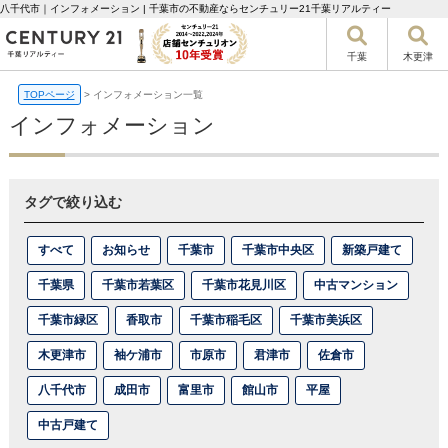
八千代市｜インフォメーション | 千葉市の不動産ならセンチュリー21千葉リアルティー
千葉
木更津
TOPページ
>
インフォメーション一覧
インフォメーション
タグで絞り込む
すべて
お知らせ
千葉市
千葉市中央区
新築戸建て
千葉県
千葉市若葉区
千葉市花見川区
中古マンション
千葉市緑区
香取市
千葉市稲毛区
千葉市美浜区
木更津市
袖ケ浦市
市原市
君津市
佐倉市
八千代市
成田市
富里市
館山市
平屋
中古戸建て