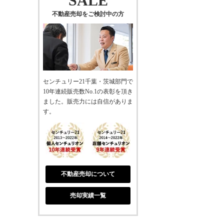
SALE
不動産売却をご検討中の方
センチュリー21千葉・茨城部門で
10年連続販売数No.1の表彰を頂き
ました。販売力には自信がありま
す。
不動産売却について
売却実績一覧