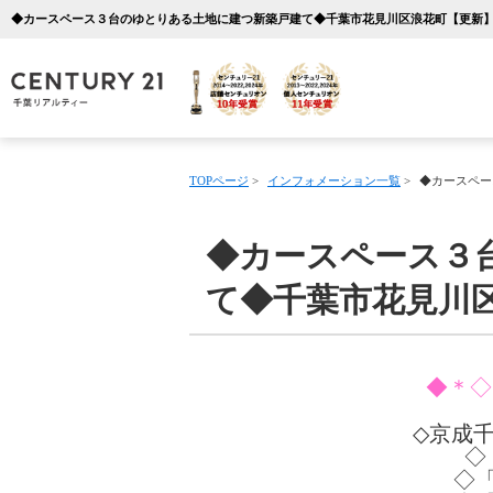
TOPページ
>
インフォメーション一覧
>
◆カースペー
◆カースペース３
て◆千葉市花見川
◆＊◇
◇京成
◇
◇