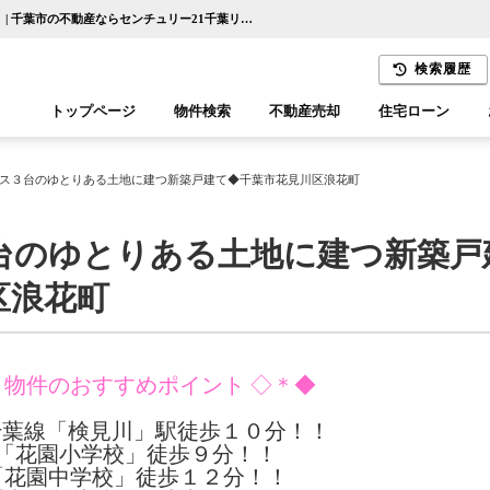
◆カースペース３台のゆとりある土地に建つ新築戸建て◆千葉市花見川区浪花町【更新】 | 千葉市の不動産ならセンチュリー21千葉リアルティー
検索履歴
トップページ
物件検索
不動産売却
住宅ローン
千葉エリア
木更津エリア
ス３台のゆとりある土地に建つ新築戸建て◆千葉市花見川区浪花町
台のゆとりある土地に建つ新築戸
区浪花町
 物件のおすすめポイント ◇＊◆
千葉線「検見川」駅徒歩１０分！！
「花園小学校」徒歩９分！！
「花園中学校」徒歩１２分！！