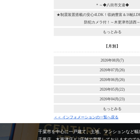
＊～◆八街市文違◆
★制震装置搭載の安心4LDK！収納豊富＆16帖L
防犯カメラ付！～木更津市請西
もっとみる
【月別】
2026年08月(7)
2026年07月(26)
2026年06月(26)
2026年05月(22)
2026年04月(23)
もっとみる
＜＜ インフォメーションの一覧へ戻る
千葉市を中心に一戸建て、土地、マンションなど幅
千葉店、木更津店と2店舗で営業しておりますので