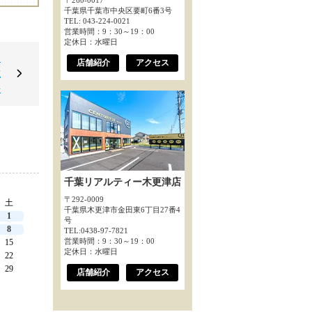
〒260-0017
千葉県千葉市中央区要町6番3号
TEL: 043-224-0021
営業時間：9：30～19：00
定休日：水曜日
2
店舗紹介
アクセス
志
◇
千葉リアルティー木更津店
〒292-0009
土
千葉県木更津市金田東6丁目27番4
1
号
8
TEL:0438-97-7821
営業時間：9：30～19：00
15
定休日：水曜日
22
29
店舗紹介
アクセス