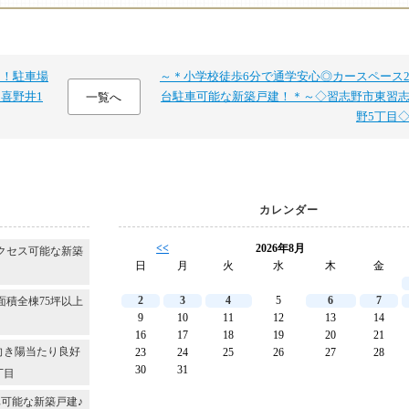
圏！駐車場
～＊小学校徒歩6分で通学安心◎カースペース
喜野井1
台駐車可能な新築戸建！＊～◇習志野市東習
一覧へ
野5丁目
カレンダー
<<
2026年8月
クセス可能な新築
日
月
火
水
木
金
2
3
4
5
6
7
面積全棟75坪以上
9
10
11
12
13
14
16
17
18
19
20
21
向き陽当たり良好
23
24
25
26
27
28
30
31
丁目
可能な新築戸建♪