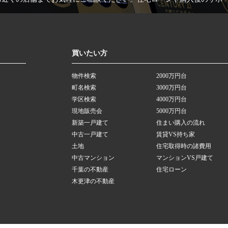
買いたい方
物件検索
2000万円台
町名検索
3000万円台
学区検索
4000万円台
現地販売会
5000万円台
新築一戸建て
住まい購入の流れ
中古一戸建て
賃貸VS持ち家
土地
住宅取得時の諸費用
中古マンション
マンションVS戸建て
千葉の不動産
住宅ローン
木更津の不動産