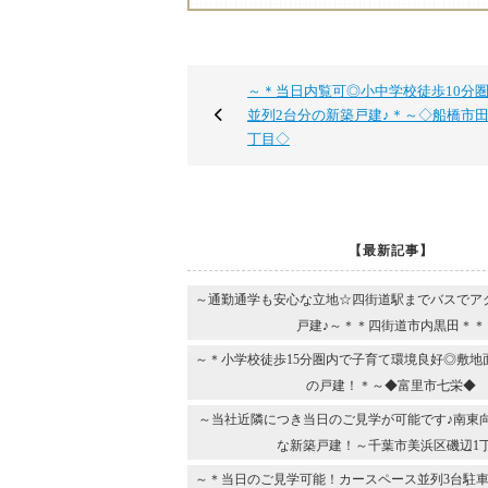
～＊当日内覧可◎小中学校徒歩10分
並列2台分の新築戸建♪＊～◇船橋市田
丁目◇
【最新記事】
～通勤通学も安心な立地☆四街道駅までバスでア
戸建♪～＊＊四街道市内黒田＊＊
～＊小学校徒歩15分圏内で子育て環境良好◎敷地
の戸建！＊～◆富里市七栄◆
～当社近隣につき当日のご見学が可能です♪南東
な新築戸建！～千葉市美浜区磯辺1
～＊当日のご見学可能！カースペース並列3台駐車