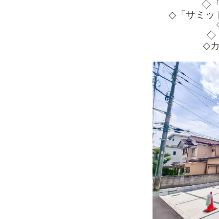
◇
◇「サミッ
◇
◇