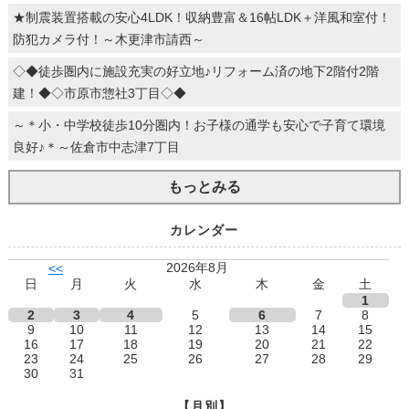
★制震装置搭載の安心4LDK！収納豊富＆16帖LDK＋洋風和室付！
防犯カメラ付！～木更津市請西～
◇◆徒歩圏内に施設充実の好立地♪リフォーム済の地下2階付2階
建！◆◇市原市惣社3丁目◇◆
～＊小・中学校徒歩10分圏内！お子様の通学も安心で子育て環境
良好♪＊～佐倉市中志津7丁目
もっとみる
カレンダー
2026年8月
<<
日
月
火
水
木
金
土
1
2
3
4
5
6
7
8
9
10
11
12
13
14
15
16
17
18
19
20
21
22
23
24
25
26
27
28
29
30
31
【月別】