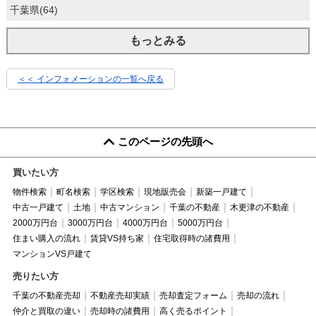
千葉県(64)
もっとみる
＜＜ インフォメーションの一覧へ戻る
このページの先頭へ
買いたい方
物件検索
町名検索
学区検索
現地販売会
新築一戸建て
中古一戸建て
土地
中古マンション
千葉の不動産
木更津の不動産
2000万円台
3000万円台
4000万円台
5000万円台
住まい購入の流れ
賃貸VS持ち家
住宅取得時の諸費用
マンションVS戸建て
売りたい方
千葉の不動産売却
不動産売却実績
売却査定フォーム
売却の流れ
仲介と買取の違い
売却時の諸費用
高く売るポイント