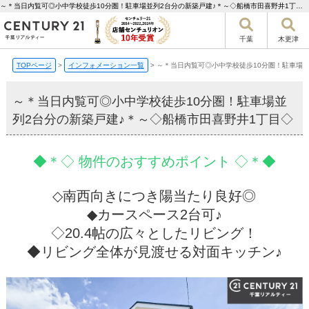
～＊当日内覧可◎小中学校徒歩10分圏！駐車場並列2台分の新築戸建♪＊～◇船橋市田喜野井1丁目◇【更新】 | 千葉市の不動産ならセンチュリー21千葉リアルティー
千葉
木更津
TOPページ
>
インフォメーション一覧
>
～＊当日内覧可◎小中学校徒歩10分圏！駐車場並
～＊当日内覧可◎小中学校徒歩10分圏！駐車場並
列2台分の新築戸建♪＊～◇船橋市田喜野井1丁目◇
◆＊◇ 物件のおすすめポイント ◇＊◆
◇南西向きにつき陽当たり良好◎
◆カースペース2台可♪
◇20.4帖の広々としたリビング！
◆リビング全体が見渡せる対面キッチン♪