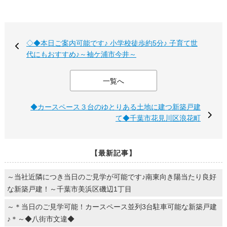
◇◆本日ご案内可能です♪ 小学校徒歩約5分♪ 子育て世
代にもおすすめ♪～袖ケ浦市今井～
一覧へ
◆カースペース３台のゆとりある土地に建つ新築戸建
て◆千葉市花見川区浪花町
【最新記事】
～当社近隣につき当日のご見学が可能です♪南東向き陽当たり良好
な新築戸建！～千葉市美浜区磯辺1丁目
～＊当日のご見学可能！カースペース並列3台駐車可能な新築戸建
♪＊～◆八街市文違◆