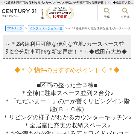
～＊2路線利用可能な便利な立地♪カースペース並列2台分駐車可能な新築戸建！＊～◆成田市大袋◆【更新】 | 千葉市の不動産ならセンチュリー21千葉リアルティー
千葉
木更津
TOPページ
>
インフォメーション一覧
>
～＊2路線利用可能な便利な立地♪カースペース
～＊2路線利用可能な便利な立地♪カースペース並
列2台分駐車可能な新築戸建！＊～◆成田市大袋◆
◆＊◇ 物件のおすすめポイント ◇＊◆
■区画の整った全３棟■
＊全棟に駐車スペース並列２台分♪
＊「ただいまー！」の声が響くリビングイン階
段(Ｂ・Ｃ棟)
＊リビングの様子がわかるカウンターキッチン♪
＊全居室に充実の収納スペース♪
＊お洗濯ものが沢山干せる広々ワイドバルコニ