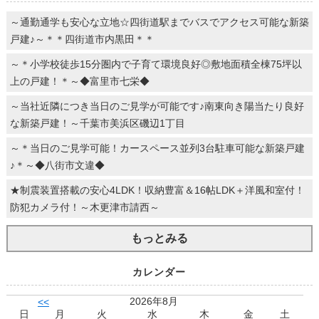
～通勤通学も安心な立地☆四街道駅までバスでアクセス可能な新築
戸建♪～＊＊四街道市内黒田＊＊
～＊小学校徒歩15分圏内で子育て環境良好◎敷地面積全棟75坪以
上の戸建！＊～◆富里市七栄◆
～当社近隣につき当日のご見学が可能です♪南東向き陽当たり良好
な新築戸建！～千葉市美浜区磯辺1丁目
～＊当日のご見学可能！カースペース並列3台駐車可能な新築戸建
♪＊～◆八街市文違◆
★制震装置搭載の安心4LDK！収納豊富＆16帖LDK＋洋風和室付！
防犯カメラ付！～木更津市請西～
もっとみる
カレンダー
2026年8月
<<
日
月
火
水
木
金
土