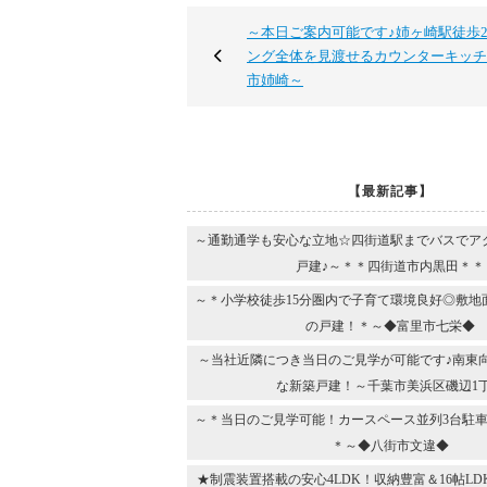
～本日ご案内可能です♪姉ヶ崎駅徒歩2
ング全体を見渡せるカウンターキッチ
市姉崎～
【最新記事】
～通勤通学も安心な立地☆四街道駅までバスでア
戸建♪～＊＊四街道市内黒田＊＊
～＊小学校徒歩15分圏内で子育て環境良好◎敷地
の戸建！＊～◆富里市七栄◆
～当社近隣につき当日のご見学が可能です♪南東
な新築戸建！～千葉市美浜区磯辺1
～＊当日のご見学可能！カースペース並列3台駐車
＊～◆八街市文違◆
★制震装置搭載の安心4LDK！収納豊富＆16帖L