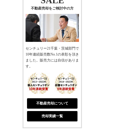
SALE
不動産売却をご検討中の方
センチュリー21千葉・茨城部門で
10年連続販売数No.1の表彰を頂き
ました。販売力には自信がありま
す。
不動産売却について
売却実績一覧