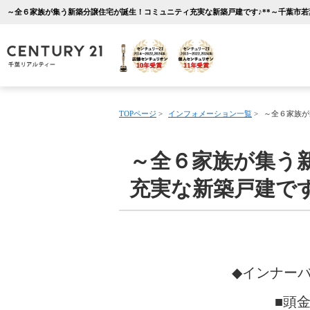
TOPページ
>
インフォメーション一覧
>
～全６家族が
～全６家族が集う
充実な新築戸建です
◆インナー
■頭