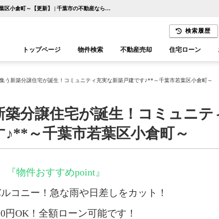
～全６家族が集う新築分譲住宅が誕生！コミュニティ充実な新築戸建です♪**～千葉市若葉区小倉町～【更新】 | 千葉市の不動産ならセンチュリー21千葉リアルティー
検索履歴
トップページ
物件検索
不動産売却
住宅ローン
千葉エリア
木更津エリア
集う新築分譲住宅が誕生！コミュニティ充実な新築戸建です♪**～千葉市若葉区小倉町～
新築分譲住宅が誕生！コミュニテ
♪**～千葉市若葉区小倉町～
『物件おすすめpoint』
バルコニー！急な雨や日差しをカット！
金0円OK！全額ローン可能です！