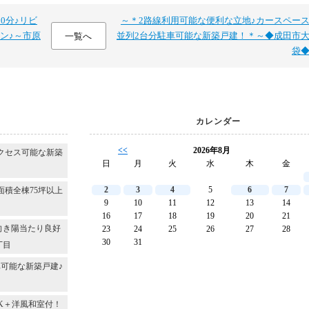
0分♪リビ
～＊2路線利用可能な便利な立地♪カースペー
ン♪～市原
並列2台分駐車可能な新築戸建！＊～◆成田市
一覧へ
袋
カレンダー
<<
2026年8月
クセス可能な新築
日
月
火
水
木
金
2
3
4
5
6
7
面積全棟75坪以上
9
10
11
12
13
14
16
17
18
19
20
21
向き陽当たり良好
23
24
25
26
27
28
30
31
丁目
可能な新築戸建♪
DK＋洋風和室付！