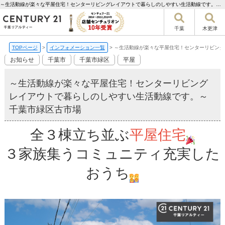
～生活動線が楽々な平屋住宅！センターリビングレイアウトで暮らしのしやすい生活動線です。～千葉市緑区古市場【更新】 | 千葉市の不動産ならセンチュリー21千葉リアルティー
千葉
木更津
TOPページ
>
インフォメーション一覧
>
～生活動線が楽々な平屋住宅！センターリビング
お知らせ
千葉市
千葉市緑区
平屋
～生活動線が楽々な平屋住宅！センターリビング
レイアウトで暮らしのしやすい生活動線です。～
千葉市緑区古市場
全３棟立ち並ぶ
平屋住宅
３家族集うコミュニティ充実した
おうち