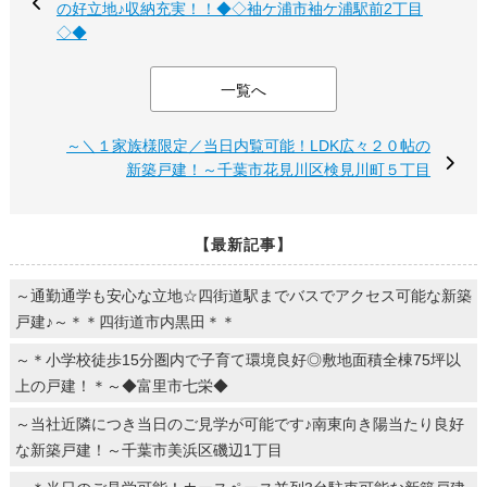
の好立地♪収納充実！！◆◇袖ケ浦市袖ケ浦駅前2丁目
◇◆
一覧へ
～＼１家族様限定／当日内覧可能！LDK広々２０帖の
新築戸建！～千葉市花見川区検見川町５丁目
【最新記事】
～通勤通学も安心な立地☆四街道駅までバスでアクセス可能な新築
戸建♪～＊＊四街道市内黒田＊＊
～＊小学校徒歩15分圏内で子育て環境良好◎敷地面積全棟75坪以
上の戸建！＊～◆富里市七栄◆
～当社近隣につき当日のご見学が可能です♪南東向き陽当たり良好
な新築戸建！～千葉市美浜区磯辺1丁目