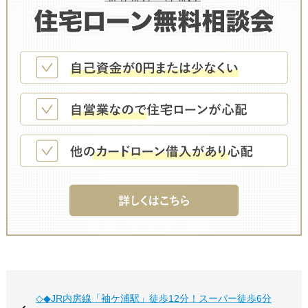
◇◆JR内房線「袖ケ浦駅」徒歩12分！スーパー徒歩6分