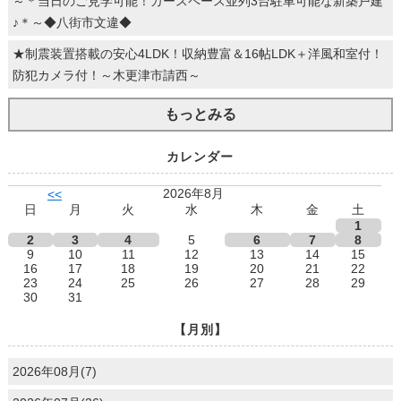
～＊当日のご見学可能！カースペース並列3台駐車可能な新築戸建
♪＊～◆八街市文違◆
★制震装置搭載の安心4LDK！収納豊富＆16帖LDK＋洋風和室付！
防犯カメラ付！～木更津市請西～
もっとみる
カレンダー
2026年8月
<<
日
月
火
水
木
金
土
1
2
3
4
5
6
7
8
9
10
11
12
13
14
15
16
17
18
19
20
21
22
23
24
25
26
27
28
29
30
31
【月別】
2026年08月(7)