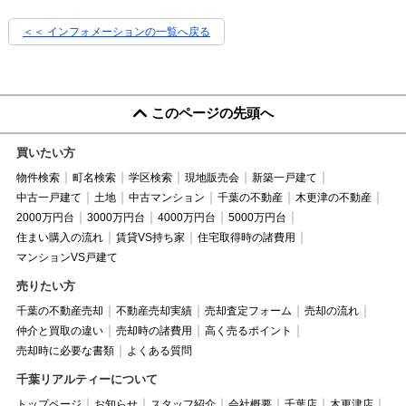
＜＜ インフォメーションの一覧へ戻る
このページの先頭へ
買いたい方
物件検索
町名検索
学区検索
現地販売会
新築一戸建て
中古一戸建て
土地
中古マンション
千葉の不動産
木更津の不動産
2000万円台
3000万円台
4000万円台
5000万円台
住まい購入の流れ
賃貸VS持ち家
住宅取得時の諸費用
マンションVS戸建て
売りたい方
千葉の不動産売却
不動産売却実績
売却査定フォーム
売却の流れ
仲介と買取の違い
売却時の諸費用
高く売るポイント
売却時に必要な書類
よくある質問
千葉リアルティーについて
トップページ
お知らせ
スタッフ紹介
会社概要
千葉店
木更津店