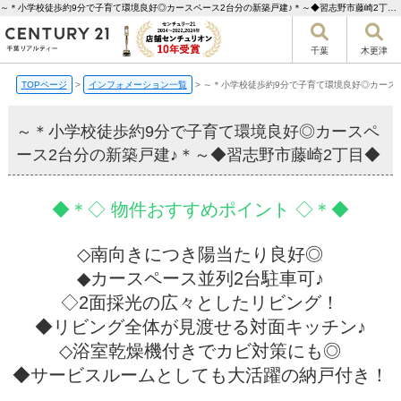
～＊小学校徒歩約9分で子育て環境良好◎カースペース2台分の新築戸建♪＊～◆習志野市藤崎2丁目◆【更新】 | 千葉市の不動産ならセンチュリー21千葉リアルティー
千葉
木更津
TOPページ
>
インフォメーション一覧
>
～＊小学校徒歩約9分で子育て環境良好◎カース
～＊小学校徒歩約9分で子育て環境良好◎カースペ
ース2台分の新築戸建♪＊～◆習志野市藤崎2丁目◆
◆＊◇ 物件おすすめポイント ◇＊◆
◇南向きにつき陽当たり良好◎
◆カースペース並列2台駐車可♪
◇2面採光の広々としたリビング！
◆リビング全体が見渡せる対面キッチン♪
◇浴室乾燥機付きでカビ対策にも◎
◆サービスルームとしても大活躍の納戸付き！