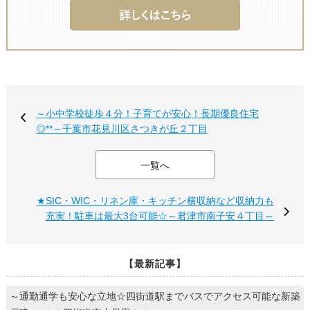
～小中学校徒歩４分！子育てが安心！長期優良住宅
◎**～千葉市花見川区さつきが丘２丁目
一覧へ
★SIC・WIC・リネン庫・キッチン横収納など収納力も
充実！駐車は最大3台可能☆～君津市南子安４丁目～
【最新記事】
～通勤通学も安心な立地☆四街道駅までバスでアクセス可能な新築