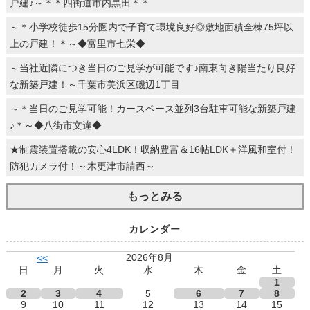
戸建♪～＊＊四街道市内黒田＊＊
～＊小学校徒歩15分圏内で子育て環境良好◎敷地面積全棟75坪以
上の戸建！＊～◆富里市七栄◆
～当社近隣につき当日のご見学が可能です♪南東向き陽当たり良好
な新築戸建！～千葉市美浜区磯辺1丁目
～＊当日のご見学可能！カースペース並列3台駐車可能な新築戸建
♪＊～◆八街市文違◆
★制震装置搭載の安心4LDK！収納豊富＆16帖LDK＋洋風和室付！
防犯カメラ付！～木更津市請西～
もっとみる
カレンダー
2026年8月
<<
日
月
火
水
木
金
土
1
2
3
4
5
6
7
8
9
10
11
12
13
14
15