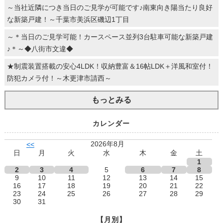
～当社近隣につき当日のご見学が可能です♪南東向き陽当たり良好
な新築戸建！～千葉市美浜区磯辺1丁目
～＊当日のご見学可能！カースペース並列3台駐車可能な新築戸建
♪＊～◆八街市文違◆
★制震装置搭載の安心4LDK！収納豊富＆16帖LDK＋洋風和室付！
防犯カメラ付！～木更津市請西～
もっとみる
カレンダー
2026年8月
<<
日
月
火
水
木
金
土
1
2
3
4
5
6
7
8
9
10
11
12
13
14
15
16
17
18
19
20
21
22
23
24
25
26
27
28
29
30
31
【月別】