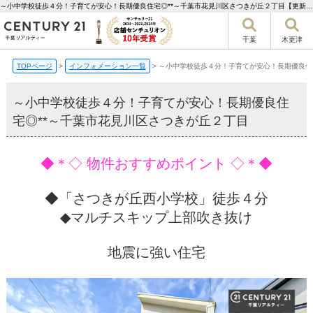
～小中学校徒歩４分！子育てが安心！長期優良住宅◎**～千葉市花見川区さつきが丘２丁目【更新】 | 千葉市の不動産ならセンチュリー21千葉リアルティー
千葉
木更津
TOPページ
>
インフォメーション一覧
>
～小中学校徒歩４分！子育てが安心！長期優良住
～小中学校徒歩４分！子育てが安心！長期優良住
宅◎**～千葉市花見川区さつきが丘２丁目
◆＊◇ 物件おすすめポイント ◇＊◆
◆「さつきが丘西小学校」徒歩４分
◆マルチスキップ上部吹き抜け
地震に強い住宅