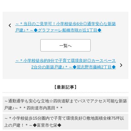
～＊当日のご見学可！小学校徒歩6分◎通学安心な新築
戸建♪＊～◆グラファーレ船橋市咲が丘1丁目◆
一覧へ
～＊小学校徒歩約9分で子育て環境良好◎カースペース
2台分の新築戸建♪＊～◆習志野市藤崎2丁目◆
【最新記事】
～通勤通学も安心な立地☆四街道駅までバスでアクセス可能な新築
戸建♪～＊＊四街道市内黒田＊＊
～＊小学校徒歩15分圏内で子育て環境良好◎敷地面積全棟75坪以
上の戸建！＊～◆富里市七栄◆