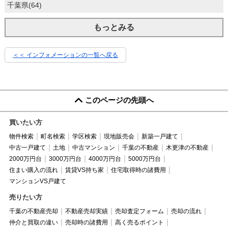
千葉県(64)
もっとみる
＜＜ インフォメーションの一覧へ戻る
このページの先頭へ
買いたい方
物件検索
町名検索
学区検索
現地販売会
新築一戸建て
中古一戸建て
土地
中古マンション
千葉の不動産
木更津の不動産
2000万円台
3000万円台
4000万円台
5000万円台
住まい購入の流れ
賃貸VS持ち家
住宅取得時の諸費用
マンションVS戸建て
売りたい方
千葉の不動産売却
不動産売却実績
売却査定フォーム
売却の流れ
仲介と買取の違い
売却時の諸費用
高く売るポイント