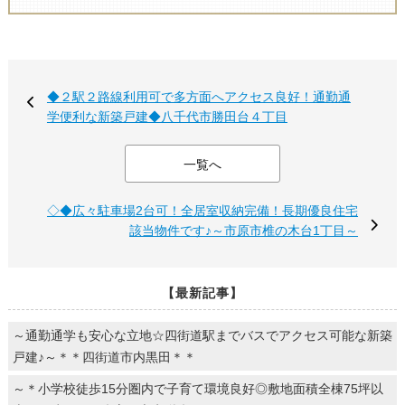
◆２駅２路線利用可で多方面へアクセス良好！通勤通
学便利な新築戸建◆八千代市勝田台４丁目
一覧へ
◇◆広々駐車場2台可！全居室収納完備！長期優良住宅
該当物件です♪～市原市椎の木台1丁目～
【最新記事】
～通勤通学も安心な立地☆四街道駅までバスでアクセス可能な新築
戸建♪～＊＊四街道市内黒田＊＊
～＊小学校徒歩15分圏内で子育て環境良好◎敷地面積全棟75坪以