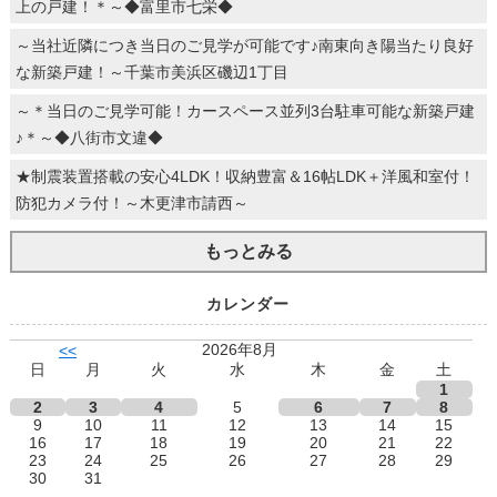
上の戸建！＊～◆富里市七栄◆
～当社近隣につき当日のご見学が可能です♪南東向き陽当たり良好
な新築戸建！～千葉市美浜区磯辺1丁目
～＊当日のご見学可能！カースペース並列3台駐車可能な新築戸建
♪＊～◆八街市文違◆
★制震装置搭載の安心4LDK！収納豊富＆16帖LDK＋洋風和室付！
防犯カメラ付！～木更津市請西～
もっとみる
カレンダー
2026年8月
<<
日
月
火
水
木
金
土
1
2
3
4
5
6
7
8
9
10
11
12
13
14
15
16
17
18
19
20
21
22
23
24
25
26
27
28
29
30
31