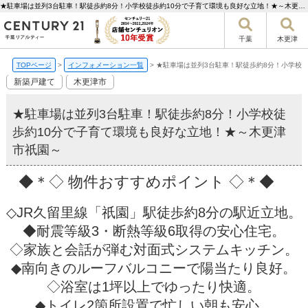
★駐車場は並列3台駐車！駅徒歩約8分！小学校徒歩約10分で子育て環境も良好な立地！★～木更津市祇園～【更新】 | 千葉市の不動産ならセンチュリー21千葉リアルティー
千葉
木更津
TOPページ
>
インフォメーション一覧
>
★駐車場は並列3台駐車！駅徒歩約8分！小学校
新築戸建て
木更津市
★駐車場は並列3台駐車！駅徒歩約8分！小学校徒
歩約10分で子育て環境も良好な立地！★～木更津
市祇園～
◆＊◇ 物件おすすめポイント ◇＊◆
◇JR久留里線「祇園」駅徒歩約8分の駅近立地。
◆耐震等級3・断熱等級6取得の安心住宅。
◇家族と会話が弾む対面式システムキッチン。
◆南向きのルーフバルコニーで陽当たり良好。
◇浴室は1坪以上でゆったり快適。
◆トイレ2箇所設置で忙しい朝も安心。