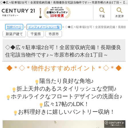
◇◆広々駐車場2台可！全居室収納完備！長期優良住宅該当物件です♪～市原市椎の木台1丁目～【更新】 | 千葉市の不動産ならセンチュリー21千葉リアルティー
千葉
木更津
TOPページ
>
インフォメーション一覧
>
◇◆広々駐車場2台可！全居室収納完備！長期優
新築戸建て
千葉県
市原市
◇◆広々駐車場2台可！全居室収納完備！長期優良
住宅該当物件です♪～市原市椎の木台1丁目～
◆＊◇＊物件おすすめポイント＊◇＊◆
陽当たり良好な角地♪
折上天井のあるスタイリッシュな空間♪
ホテルライクなフロートデザインの洗面台♪
広々17帖のLDK！
お料理好きに嬉しいパントリー収納！