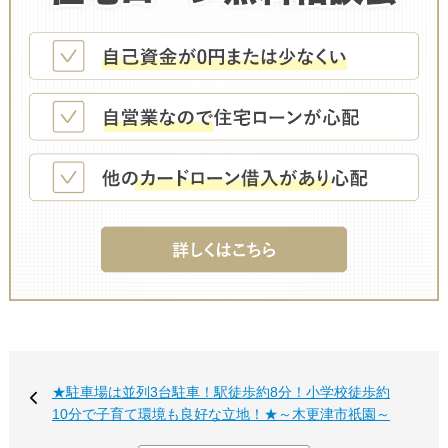
★駐車場は並列3台駐車！駅徒歩約8分！小学校徒歩約
10分で子育て環境も良好な立地！★～木更津市祇園～