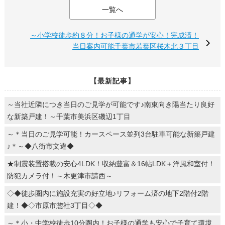
一覧へ
～小学校徒歩約８分！お子様の通学が安心！完成済！
当日案内可能千葉市若葉区桜木北３丁目
【最新記事】
～当社近隣につき当日のご見学が可能です♪南東向き陽当たり良好
な新築戸建！～千葉市美浜区磯辺1丁目
～＊当日のご見学可能！カースペース並列3台駐車可能な新築戸建
♪＊～◆八街市文違◆
★制震装置搭載の安心4LDK！収納豊富＆16帖LDK＋洋風和室付！
防犯カメラ付！～木更津市請西～
◇◆徒歩圏内に施設充実の好立地♪リフォーム済の地下2階付2階
建！◆◇市原市惣社3丁目◇◆
～＊小・中学校徒歩10分圏内！お子様の通学も安心で子育て環境