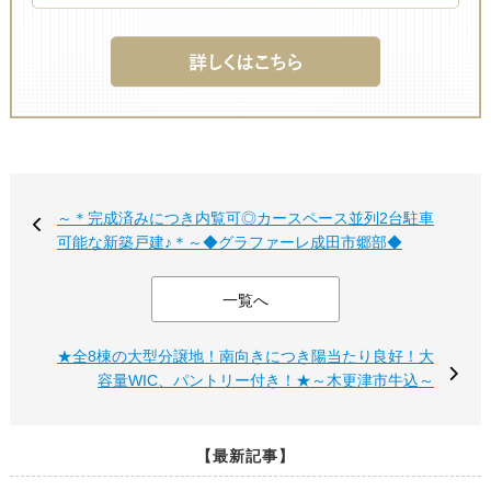
～＊完成済みにつき内覧可◎カースペース並列2台駐車
可能な新築戸建♪＊～◆グラファーレ成田市郷部◆
一覧へ
★全8棟の大型分譲地！南向きにつき陽当たり良好！大
容量WIC、パントリー付き！★～木更津市牛込～
【最新記事】