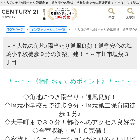
～＊人気の角地♪陽当たり通風良好！通学安心の塩焼小学校徒歩９分の新築戸建！＊～市川市塩焼３丁目【更新】 | 千葉市の不動産ならセンチュリー21千葉リアルティー
千葉
木更津
TOPページ
>
インフォメーション一覧
>
～＊人気の角地♪陽当たり通風良好！通学安心の
～＊人気の角地♪陽当たり通風良好！通学安心の塩
焼小学校徒歩９分の新築戸建！＊～市川市塩焼３
丁目
＊～＊～《物件おすすめポイント》＊～＊～
◇角地につき陽当り・通風良好！
◇塩焼小学校まで徒歩９分・塩焼第二保育園徒
歩１分♪
◇大手町まで３０分！都心へのアクセス良好◎
◇全室収納・ＷＩＣ完備！
◇家族とコミュニケーションがとりやすいリビ