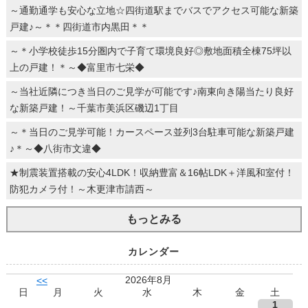
～通勤通学も安心な立地☆四街道駅までバスでアクセス可能な新築
戸建♪～＊＊四街道市内黒田＊＊
～＊小学校徒歩15分圏内で子育て環境良好◎敷地面積全棟75坪以
上の戸建！＊～◆富里市七栄◆
～当社近隣につき当日のご見学が可能です♪南東向き陽当たり良好
な新築戸建！～千葉市美浜区磯辺1丁目
～＊当日のご見学可能！カースペース並列3台駐車可能な新築戸建
♪＊～◆八街市文違◆
★制震装置搭載の安心4LDK！収納豊富＆16帖LDK＋洋風和室付！
防犯カメラ付！～木更津市請西～
もっとみる
カレンダー
2026年8月
<<
日
月
火
水
木
金
土
1