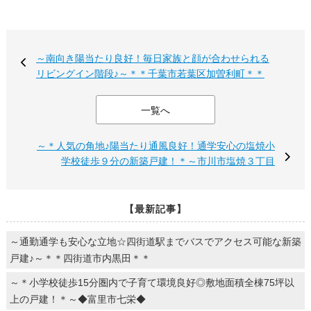
～南向き陽当たり良好！毎日家族と顔が合わせられる
リビングイン階段♪～＊＊千葉市若葉区加曽利町＊＊
一覧へ
～＊人気の角地♪陽当たり通風良好！通学安心の塩焼小
学校徒歩９分の新築戸建！＊～市川市塩焼３丁目
【最新記事】
～通勤通学も安心な立地☆四街道駅までバスでアクセス可能な新築
戸建♪～＊＊四街道市内黒田＊＊
～＊小学校徒歩15分圏内で子育て環境良好◎敷地面積全棟75坪以
上の戸建！＊～◆富里市七栄◆