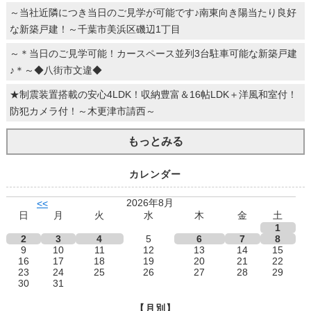
～当社近隣につき当日のご見学が可能です♪南東向き陽当たり良好
な新築戸建！～千葉市美浜区磯辺1丁目
～＊当日のご見学可能！カースペース並列3台駐車可能な新築戸建
♪＊～◆八街市文違◆
★制震装置搭載の安心4LDK！収納豊富＆16帖LDK＋洋風和室付！
防犯カメラ付！～木更津市請西～
もっとみる
カレンダー
2026年8月
<<
日
月
火
水
木
金
土
1
2
3
4
5
6
7
8
9
10
11
12
13
14
15
16
17
18
19
20
21
22
23
24
25
26
27
28
29
30
31
【月別】