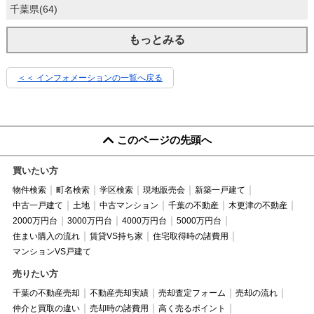
千葉県(64)
もっとみる
＜＜ インフォメーションの一覧へ戻る
このページの先頭へ
買いたい方
物件検索
町名検索
学区検索
現地販売会
新築一戸建て
中古一戸建て
土地
中古マンション
千葉の不動産
木更津の不動産
2000万円台
3000万円台
4000万円台
5000万円台
住まい購入の流れ
賃貸VS持ち家
住宅取得時の諸費用
マンションVS戸建て
売りたい方
千葉の不動産売却
不動産売却実績
売却査定フォーム
売却の流れ
仲介と買取の違い
売却時の諸費用
高く売るポイント