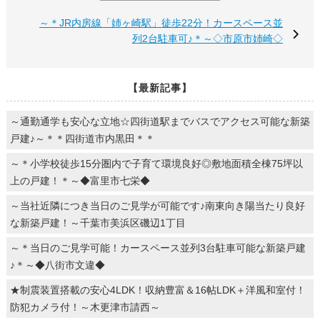
～＊JR内房線「姉ヶ崎駅」徒歩22分！カースペース並
列2台駐車可♪＊～◇市原市姉崎◇
【最新記事】
～通勤通学も安心な立地☆四街道駅までバスでアクセス可能な新築
戸建♪～＊＊四街道市内黒田＊＊
～＊小学校徒歩15分圏内で子育て環境良好◎敷地面積全棟75坪以
上の戸建！＊～◆富里市七栄◆
～当社近隣につき当日のご見学が可能です♪南東向き陽当たり良好
な新築戸建！～千葉市美浜区磯辺1丁目
～＊当日のご見学可能！カースペース並列3台駐車可能な新築戸建
♪＊～◆八街市文違◆
★制震装置搭載の安心4LDK！収納豊富＆16帖LDK＋洋風和室付！
防犯カメラ付！～木更津市請西～