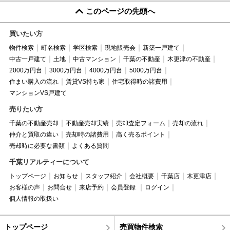
このページの先頭へ
買いたい方
物件検索
町名検索
学区検索
現地販売会
新築一戸建て
中古一戸建て
土地
中古マンション
千葉の不動産
木更津の不動産
2000万円台
3000万円台
4000万円台
5000万円台
住まい購入の流れ
賃貸VS持ち家
住宅取得時の諸費用
マンションVS戸建て
売りたい方
千葉の不動産売却
不動産売却実績
売却査定フォーム
売却の流れ
仲介と買取の違い
売却時の諸費用
高く売るポイント
売却時に必要な書類
よくある質問
千葉リアルティーについて
トップページ
お知らせ
スタッフ紹介
会社概要
千葉店
木更津店
お客様の声
お問合せ
来店予約
会員登録
ログイン
個人情報の取扱い
トップページ
売買物件検索