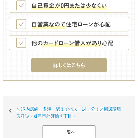
＼JR内房線「君津」駅までバス「14」分！／周辺環境
良好◎～君津市外箕輪１丁目～
一覧へ