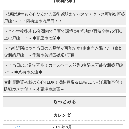
【最新記事】
～通勤通学も安心な立地☆四街道駅までバスでアクセス可能な新築
戸建♪～＊＊四街道市内黒田＊＊
～＊小学校徒歩15分圏内で子育て環境良好◎敷地面積全棟75坪以
上の戸建！＊～◆富里市七栄◆
～当社近隣につき当日のご見学が可能です♪南東向き陽当たり良好
な新築戸建！～千葉市美浜区磯辺1丁目
～＊当日のご見学可能！カースペース並列3台駐車可能な新築戸建
♪＊～◆八街市文違◆
★制震装置搭載の安心4LDK！収納豊富＆16帖LDK＋洋風和室付！
防犯カメラ付！～木更津市請西～
もっとみる
カレンダー
2026年8月
<<