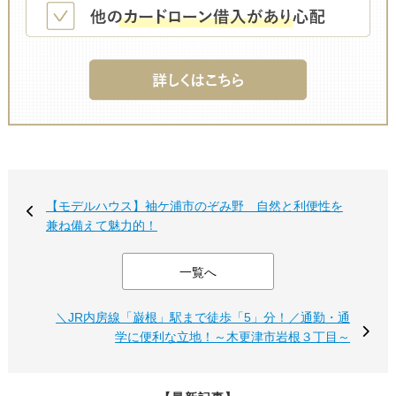
【モデルハウス】袖ケ浦市のぞみ野 自然と利便性を
兼ね備えて魅力的！
一覧へ
＼JR内房線「巌根」駅まで徒歩「5」分！／通勤・通
学に便利な立地！～木更津市岩根３丁目～