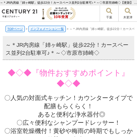
～＊JR内房線「姉ヶ崎駅」徒歩22分！カースペース並列2台駐車可♪＊～◇市原市姉崎◇【更新】 | 千葉市の不動産ならセンチュリー21千葉リアルティー
千葉
木更津
TOPページ
>
インフォメーション一覧
>
～＊JR内房線「姉ヶ崎駅」徒歩22分！カースペ
～＊JR内房線「姉ヶ崎駅」徒歩22分！カースペー
ス並列2台駐車可♪＊～◇市原市姉崎◇
◆◇◆『物件おすすめポイント』
◆◇◆
〇人気の対面式キッチン！カウンタータイプで
配膳もらくらく！
あると便利な浄水器付◎
〇広々便利なシャンプードレッサー！
〇浴室乾燥機付！黄砂や梅雨の時期でもしっか