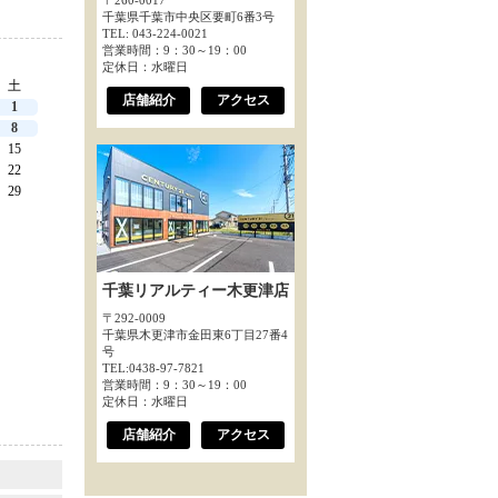
〒260-0017
千葉県千葉市中央区要町6番3号
TEL: 043-224-0021
営業時間：9：30～19：00
定休日：水曜日
土
店舗紹介
アクセス
1
8
15
22
29
千葉リアルティー木更津店
〒292-0009
千葉県木更津市金田東6丁目27番4
号
TEL:0438-97-7821
営業時間：9：30～19：00
定休日：水曜日
店舗紹介
アクセス