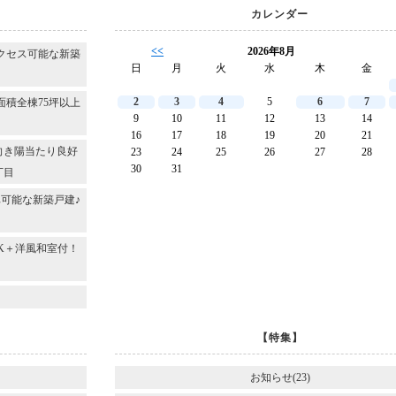
カレンダー
<<
2026年8月
クセス可能な新築
日
月
火
水
木
金
2
3
4
5
6
7
面積全棟75坪以上
9
10
11
12
13
14
16
17
18
19
20
21
向き陽当たり良好
23
24
25
26
27
28
30
31
丁目
可能な新築戸建♪
DK＋洋風和室付！
～
【特集】
お知らせ(23)