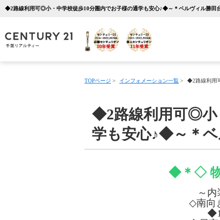
TOPページ
>
インフォメーション一覧
>
◆2路線利用
◆2路線利用可◎小
学も安心♪◆～＊
◆＊◇ 
～内
◇南向
◆