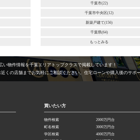
千葉市(22)
千葉市中央区(12)
新築戸建て(156)
千葉県(64)
もっとみる
広い物件情報を千葉エリアトップクラスで掲載しています！
お近くの店舗までお気軽にご相談ください。住宅ローンや購入後のサポ
買いたい方
物件検索
2000万円台
町名検索
3000万円台
学区検索
4000万円台