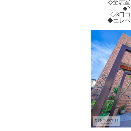
◇全居室
◆
◇3口
◆エレベ