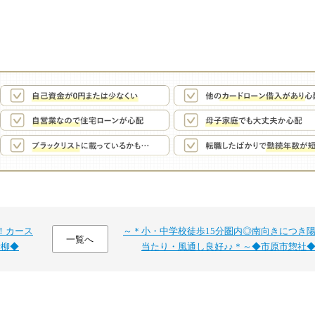
！カース
～＊小・中学校徒歩15分圏内◎南向きにつき
一覧へ
青柳◆
当たり・風通し良好♪♪＊～◆市原市惣社