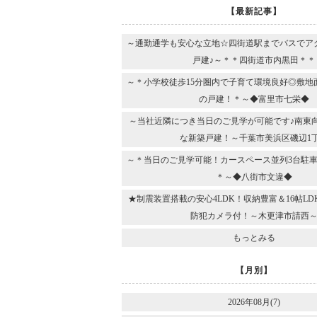
【最新記事】
～通勤通学も安心な立地☆四街道駅までバスでア
戸建♪～＊＊四街道市内黒田＊＊
～＊小学校徒歩15分圏内で子育て環境良好◎敷地
の戸建！＊～◆富里市七栄◆
～当社近隣につき当日のご見学が可能です♪南東
な新築戸建！～千葉市美浜区磯辺1
～＊当日のご見学可能！カースペース並列3台駐車
＊～◆八街市文違◆
★制震装置搭載の安心4LDK！収納豊富＆16帖L
防犯カメラ付！～木更津市請西
もっとみる
【月別】
2026年08月(7)