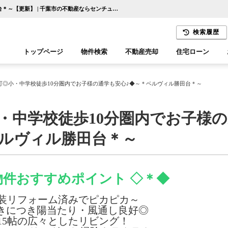
◆2路線利用可◎小・中学校徒歩10分圏内でお子様の通学も安心♪◆～＊ベルヴィル勝田台＊～【更新】 | 千葉市の不動産ならセンチュリー21千葉リアルティー
検索履歴
トップページ
物件検索
不動産売却
住宅ローン
千葉エリア
木更津エリア
可◎小・中学校徒歩10分圏内でお子様の通学も安心♪◆～＊ベルヴィル勝田台＊～
・中学校徒歩10分圏内でお子様
ベルヴィル勝田台＊～
物件おすすめポイント ◇＊◆
装リフォーム済みでピカピカ～
きにつき陽当たり・風通し良好◎
15帖の広々としたリビング！