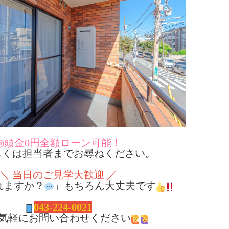
◎頭金0円全額ローン可能！
くは担当者までお尋ねください。
＼ 当日のご見学大歓迎 ／
れますか？
」もちろん大丈夫です
043-224-0021
気軽にお問い合わせください