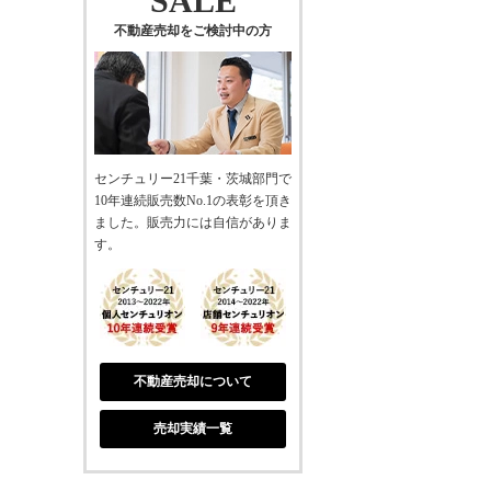
SALE
不動産売却をご検討中の方
センチュリー21千葉・茨城部門で
10年連続販売数No.1の表彰を頂き
ました。販売力には自信がありま
す。
不動産売却について
売却実績一覧