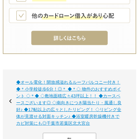
◆オール電化！開放感溢れるルーフバルコニー付き！
◆＊小学校徒歩6分！◎＊ ◆＊◇ 物件のおすすめポイ
ント ◇＊◆ ◇敷地面積広々43坪以上！！ ◆カースペ
ースございます◎ ◇南向きにつき陽当たり・風通し良
好♪ ◆17帖以上の広々としたリビング！ ◇リビング全
体が見渡せる対面キッチン♪ ◆浴室暖房乾燥機付きで
カビ対策にも◎千葉市若葉区北大宮台