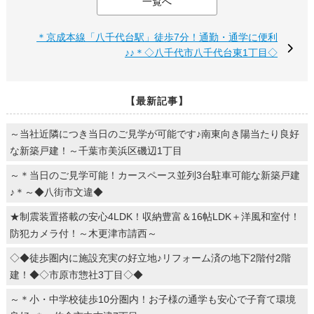
一覧へ
＊京成本線「八千代台駅」徒歩7分！通勤・通学に便利
♪♪＊◇八千代市八千代台東1丁目◇
【最新記事】
～当社近隣につき当日のご見学が可能です♪南東向き陽当たり良好
な新築戸建！～千葉市美浜区磯辺1丁目
～＊当日のご見学可能！カースペース並列3台駐車可能な新築戸建
♪＊～◆八街市文違◆
★制震装置搭載の安心4LDK！収納豊富＆16帖LDK＋洋風和室付！
防犯カメラ付！～木更津市請西～
◇◆徒歩圏内に施設充実の好立地♪リフォーム済の地下2階付2階
建！◆◇市原市惣社3丁目◇◆
～＊小・中学校徒歩10分圏内！お子様の通学も安心で子育て環境