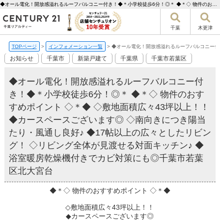
◆オール電化！開放感溢れるルーフバルコニー付き！◆＊小学校徒歩6分！◎＊ ◆＊◇ 物件のおすすめポイント ◇＊◆ ◇敷地面積広々43坪以上！！ ◆カースペースございます◎ ◇南向きにつき陽当たり・風通し良好♪ ◆17帖以上の広々としたリビング！ ◇リビング全体が見渡せる対面キッチン♪ ◆浴室暖房乾燥機付きでカビ対策にも◎千葉市若葉区北大宮台【更新】 | 千葉市の不動産ならセンチュリー21千葉リアルティー
千葉
木更津
TOPページ
>
インフォメーション一覧
>
◆オール電化！開放感溢れるルーフバルコニー付き
お知らせ
千葉市
新築戸建て
千葉県
千葉市若葉区
◆オール電化！開放感溢れるルーフバルコニー付
き！◆＊小学校徒歩6分！◎＊ ◆＊◇ 物件のおす
すめポイント ◇＊◆ ◇敷地面積広々43坪以上！！
◆カースペースございます◎ ◇南向きにつき陽当
たり・風通し良好♪ ◆17帖以上の広々としたリビン
グ！ ◇リビング全体が見渡せる対面キッチン♪ ◆
浴室暖房乾燥機付きでカビ対策にも◎千葉市若葉
区北大宮台
◆＊◇ 物件のおすすめポイント ◇＊◆
◇敷地面積広々43坪以上！！
◆カースペースございます◎