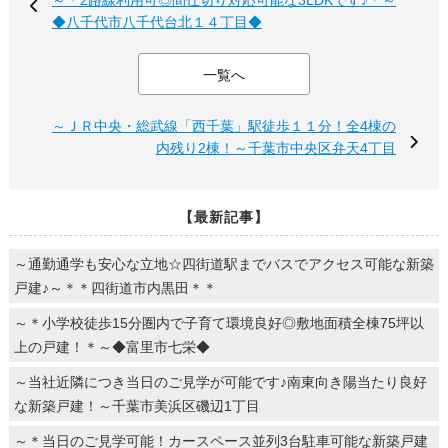
～＊2路線利用可◎間仕切り対応可能な3LDKです♪＊～
◆八千代市八千代台北１４丁目◆
一覧へ
～ＪＲ中央・総武線「西千葉」駅徒歩１１分！全4棟の
内残り2棟！～千葉市中央区弁天4丁目
【最新記事】
～通勤通学も安心な立地☆四街道駅までバスでアクセス可能な新築
戸建♪～＊＊四街道市内黒田＊＊
～＊小学校徒歩15分圏内で子育て環境良好◎敷地面積全棟75坪以
上の戸建！＊～◆富里市七栄◆
～当社近隣につき当日のご見学が可能です♪南東向き陽当たり良好
な新築戸建！～千葉市美浜区磯辺1丁目
～＊当日のご見学可能！カースペース並列3台駐車可能な新築戸建