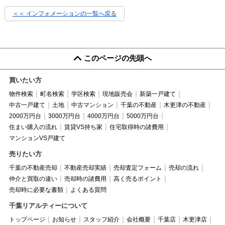
＜＜ インフォメーションの一覧へ戻る
このページの先頭へ
買いたい方
物件検索
町名検索
学区検索
現地販売会
新築一戸建て
中古一戸建て
土地
中古マンション
千葉の不動産
木更津の不動産
2000万円台
3000万円台
4000万円台
5000万円台
住まい購入の流れ
賃貸VS持ち家
住宅取得時の諸費用
マンションVS戸建て
売りたい方
千葉の不動産売却
不動産売却実績
売却査定フォーム
売却の流れ
仲介と買取の違い
売却時の諸費用
高く売るポイント
売却時に必要な書類
よくある質問
千葉リアルティーについて
トップページ
お知らせ
スタッフ紹介
会社概要
千葉店
木更津店