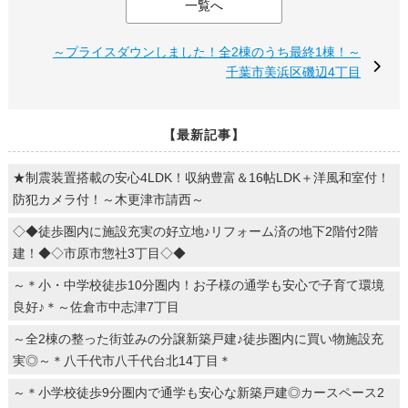
一覧へ
～プライスダウンしました！全2棟のうち最終1棟！～
千葉市美浜区磯辺4丁目
【最新記事】
★制震装置搭載の安心4LDK！収納豊富＆16帖LDK＋洋風和室付！
防犯カメラ付！～木更津市請西～
◇◆徒歩圏内に施設充実の好立地♪リフォーム済の地下2階付2階
建！◆◇市原市惣社3丁目◇◆
～＊小・中学校徒歩10分圏内！お子様の通学も安心で子育て環境
良好♪＊～佐倉市中志津7丁目
～全2棟の整った街並みの分譲新築戸建♪徒歩圏内に買い物施設充
実◎～＊八千代市八千代台北14丁目＊
～＊小学校徒歩9分圏内で通学も安心な新築戸建◎カースペース2