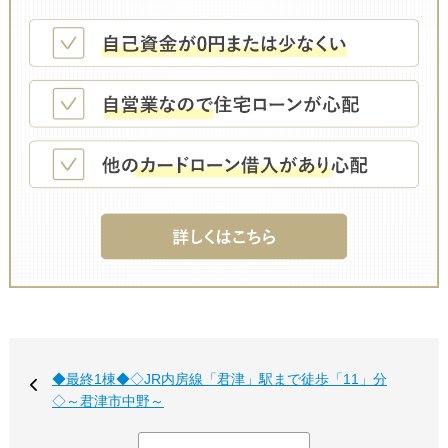
◆最終1棟◆◇JR内房線「君津」駅まで徒歩「11」分
◇～君津市中野～