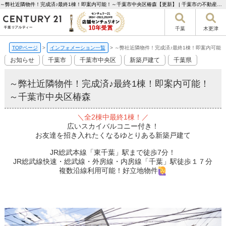
～弊社近隣物件！完成済♪最終1棟！即案内可能！～千葉市中央区椿森【更新】 | 千葉市の不動産ならセンチュリー21千葉リアルティー
千葉
木更津
TOPページ
>
インフォメーション一覧
>
～弊社近隣物件！完成済♪最終1棟！即案内可能
お知らせ
千葉市
千葉市中央区
新築戸建て
千葉県
～弊社近隣物件！完成済♪最終1棟！即案内可能！
～千葉市中央区椿森
＼全2棟中最終1棟！／
広いスカイバルコニー付き！
お友達を招き入れたくなるゆとりある新築戸建て
JR総武本線「東千葉」駅まで徒歩7分！
JR総武線快速・総武線・外房線・内房線「千葉」駅徒歩１７分
複数沿線利用可能！好立地物件