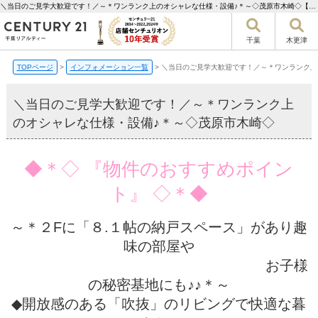
＼当日のご見学大歓迎です！／～＊ワンランク上のオシャレな仕様・設備♪＊～◇茂原市木崎◇【更新】 | 千葉市の不動産ならセンチュリー21千葉リアルティー
千葉
木更津
TOPページ
>
インフォメーション一覧
>
＼当日のご見学大歓迎です！／～＊ワンランク上
＼当日のご見学大歓迎です！／～＊ワンランク上
のオシャレな仕様・設備♪＊～◇茂原市木崎◇
◆＊◇ 『物件のおすすめポイン
ト』 ◇＊◆
～＊２Fに「８.１帖の納戸スペース」があり趣
味の部屋や
お子様
の秘密基地にも♪♪＊～
◆開放感のある「吹抜」のリビングで快適な暮