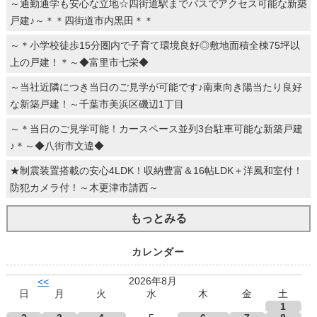
～通勤通学も安心な立地☆四街道駅までバスでアクセス可能な新築
戸建♪～＊＊四街道市内黒田＊＊
～＊小学校徒歩15分圏内で子育て環境良好◎敷地面積全棟75坪以
上の戸建！＊～◆富里市七栄◆
～当社近隣につき当日のご見学が可能です♪南東向き陽当たり良好
な新築戸建！～千葉市美浜区磯辺1丁目
～＊当日のご見学可能！カースペース並列3台駐車可能な新築戸建
♪＊～◆八街市文違◆
★制震装置搭載の安心4LDK！収納豊富＆16帖LDK＋洋風和室付！
防犯カメラ付！～木更津市請西～
もっとみる
カレンダー
2026年8月
<<
日
月
火
水
木
金
土
1