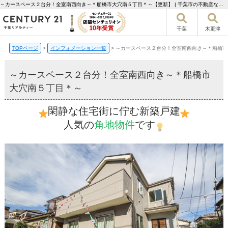
～カースペース２台分！全室南西向き～＊船橋市大穴南５丁目＊～【更新】 | 千葉市の不動産ならセンチュリー21千葉リアルティー
千葉
木更津
TOPページ
>
インフォメーション一覧
>
～カースペース２台分！全室南西向き～＊船橋市
～カースペース２台分！全室南西向き～＊船橋市
大穴南５丁目＊～
閑静な住宅街に佇む新築戸建
人気の
角地物件
です