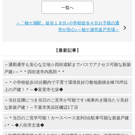
一覧へ
～「袖ケ浦駅」徒歩１８分♪小学校徒歩４分お子様の通
学が安心♪～袖ケ浦市坂戸市場～
【最新記事】
～通勤通学も安心な立地☆四街道駅までバスでアクセス可能な新築
戸建♪～＊＊四街道市内黒田＊＊
～＊小学校徒歩15分圏内で子育て環境良好◎敷地面積全棟75坪以
上の戸建！＊～◆富里市七栄◆
～当社近隣につき当日のご見学が可能です♪南東向き陽当たり良好
な新築戸建！～千葉市美浜区磯辺1丁目
～＊当日のご見学可能！カースペース並列3台駐車可能な新築戸建
♪＊～◆八街市文違◆