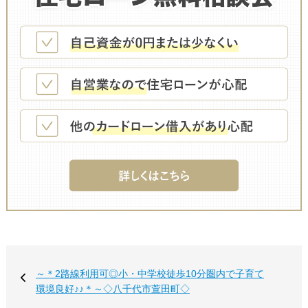
～＊2路線利用可◎小・中学校徒歩10分圏内で子育て
環境良好♪♪＊～◇八千代市萱田町◇